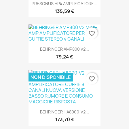
PRESONUS HP4 AMPLIFICATORE...
135,59 €
favorite_border
SOLO ONLINE
BEHRINGER AMP800 V2...
79,24 €
NON DISPONIBILE
favorite_border
SOLO ONLINE
BEHRINGER HA8000-V2...
173,70 €