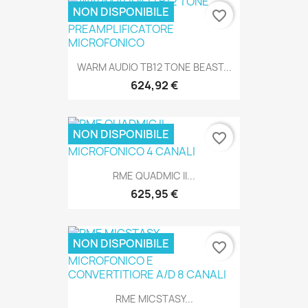
NON DISPONIBILE
favorite_border
SOLO ONLINE
WARM AUDIO TB12 TONE BEAST...
624,92 €
NON DISPONIBILE
favorite_border
SOLO ONLINE
RME QUADMIC II...
625,95 €
NON DISPONIBILE
favorite_border
SOLO ONLINE
RME MICSTASY...