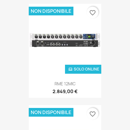
NON DISPONIBILE
favorite_border
SOLO ONLINE
RME 12MIC
2.849,00 €
NON DISPONIBILE
favorite_border