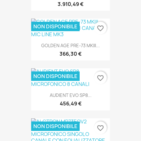
3.910,49 €
NON DISPONIBILE
favorite_border
SOLO ONLINE
GOLDEN AGE PRE-73 MKIII...
366,30 €
NON DISPONIBILE
favorite_border
SOLO ONLINE
AUDIENT EVO SP8...
456,49 €
NON DISPONIBILE
favorite_border
SOLO ONLINE