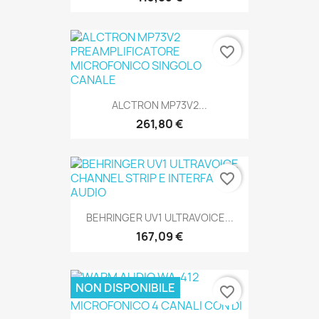
favorite_border
SOLO ONLINE
ALCTRON MP73V2...
261,80 €
favorite_border
SOLO ONLINE
BEHRINGER UV1 ULTRAVOICE...
167,09 €
NON DISPONIBILE
favorite_border
SOLO ONLINE