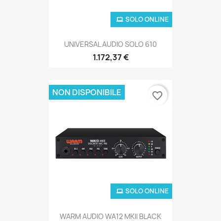
SOLO ONLINE
UNIVERSAL AUDIO SOLO 610
1.172,37 €
NON DISPONIBILE
favorite_border
SOLO ONLINE
WARM AUDIO WA12 MKII BLACK