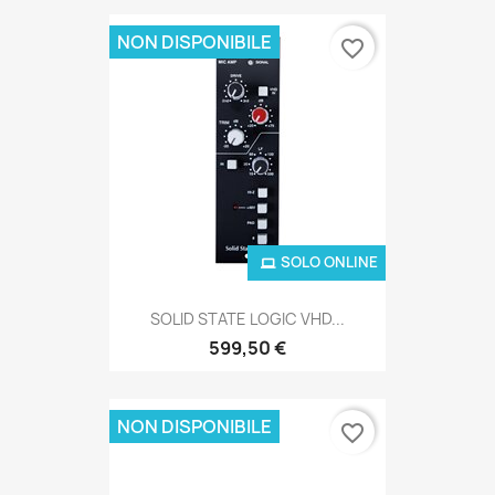
NON DISPONIBILE
favorite_border
SOLO ONLINE
SOLID STATE LOGIC VHD...
599,50 €
NON DISPONIBILE
favorite_border