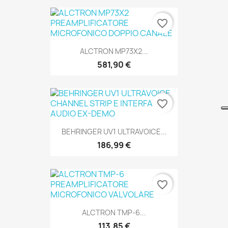
favorite_border
SOLO ONLINE
ALCTRON MP73X2...
581,90 €
favorite_border
SOLO ONLINE
BEHRINGER UV1 ULTRAVOICE...
186,99 €
favorite_border
SOLO ONLINE
ALCTRON TMP-6...
113,85 €