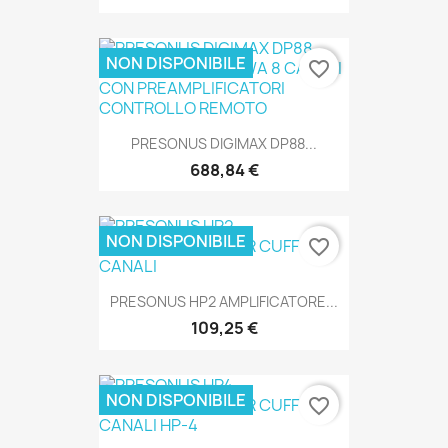
NON DISPONIBILE
SOLO ONLINE
favorite_border
PRESONUS DIGIMAX DP88...
688,84 €
NON DISPONIBILE
favorite_border
SOLO ONLINE
PRESONUS HP2 AMPLIFICATORE...
109,25 €
NON DISPONIBILE
favorite_border
SOLO ONLINE