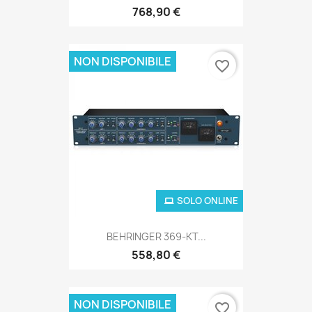
768,90 €
NON DISPONIBILE
favorite_border
SOLO ONLINE
BEHRINGER 369-KT...
558,80 €
NON DISPONIBILE
favorite_border