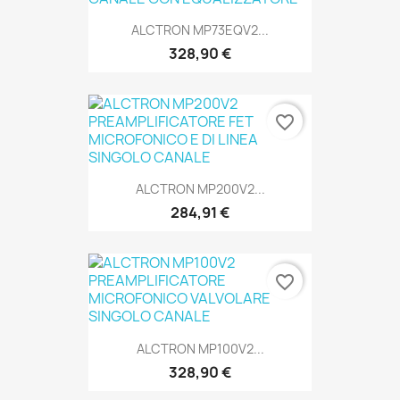
ALCTRON MP73EQV2...
328,90 €
favorite_border
SOLO ONLINE
ALCTRON MP200V2...
284,91 €
favorite_border
SOLO ONLINE
ALCTRON MP100V2...
328,90 €