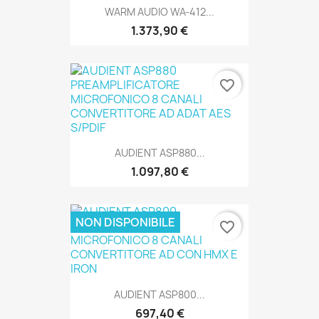
WARM AUDIO WA-412...
1.373,90 €
favorite_border
SOLO ONLINE
AUDIENT ASP880...
1.097,80 €
NON DISPONIBILE
SOLO ONLINE
favorite_border
AUDIENT ASP800...
697,40 €