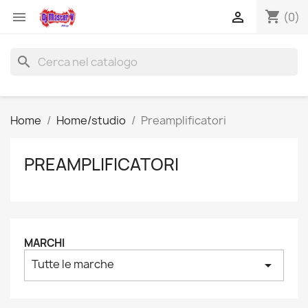
shopping_cart


(0)
search
Home
Home/studio
Preamplificatori
PREAMPLIFICATORI
MARCHI
Tutte le marche
arrow_drop_down