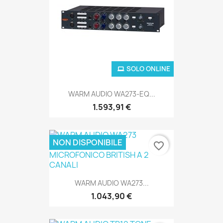
SOLO ONLINE
WARM AUDIO WA273-EQ...
1.593,91 €
NON DISPONIBILE
favorite_border
WARM AUDIO WA273...
1.043,90 €