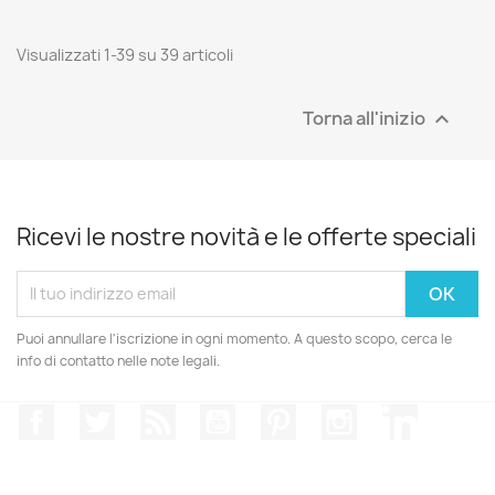
SOLO ONLINE
Visualizzati 1-39 su 39 articoli
Torna all'inizio

Ricevi le nostre novità e le offerte speciali
Puoi annullare l'iscrizione in ogni momento. A questo scopo, cerca le
info di contatto nelle note legali.
Facebook
Twitter
Rss
YouTube
Pinterest
Instagram
LinkedIn