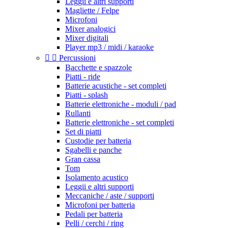
Leggii e altri supporti
Magliette / Felpe
Microfoni
Mixer analogici
Mixer digitali
Player mp3 / midi / karaoke


Percussioni
Bacchette e spazzole
Piatti - ride
Batterie acustiche - set completi
Piatti - splash
Batterie elettroniche - moduli / pad
Rullanti
Batterie elettroniche - set completi
Set di piatti
Custodie per batteria
Sgabelli e panche
Gran cassa
Tom
Isolamento acustico
Leggii e altri supporti
Meccaniche / aste / supporti
Microfoni per batteria
Pedali per batteria
Pelli / cerchi / ring