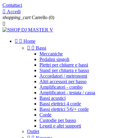
Contattaci

Accedi
shopping_cart
Carrello
(0)



Home


Bassi
Meccaniche
Pedalini singoli
Plettri per chitarre e bassi
Stand per chitarra e basso
Accordatori / metronomi
Altri accessori per basso
Amplificatori - combo
Amplificatori - testata / cassa
Bassi acustici
Bassi elettrici 4 corde
Bassi elettrici 5/6/+ corde
Corde
Custodie per basso
Leggii e altri supporti
Outlet


Nessuna