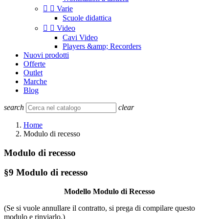


Varie
Scuole didattica


Video
Cavi Video
Players &amp; Recorders
Nuovi prodotti
Offerte
Outlet
Marche
Blog
search
clear
Home
Modulo di recesso
Modulo di recesso
§9 Modulo di recesso
Modello Modulo di Recesso
(Se si vuole annullare il contratto, si prega di compilare questo
modulo e rinviarlo.)