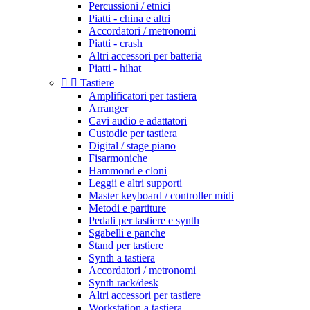
Percussioni / etnici
Piatti - china e altri
Accordatori / metronomi
Piatti - crash
Altri accessori per batteria
Piatti - hihat


Tastiere
Amplificatori per tastiera
Arranger
Cavi audio e adattatori
Custodie per tastiera
Digital / stage piano
Fisarmoniche
Hammond e cloni
Leggii e altri supporti
Master keyboard / controller midi
Metodi e partiture
Pedali per tastiere e synth
Sgabelli e panche
Stand per tastiere
Synth a tastiera
Accordatori / metronomi
Synth rack/desk
Altri accessori per tastiere
Workstation a tastiera