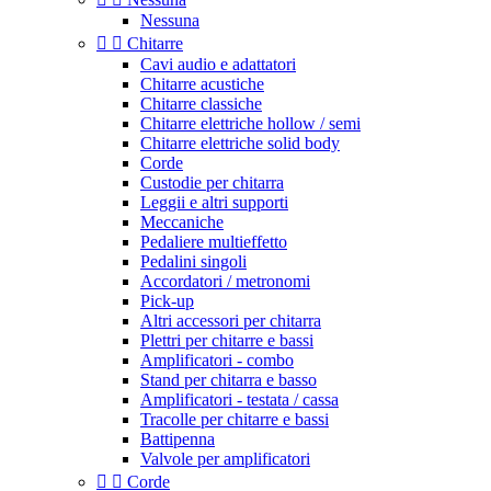
Nessuna


Chitarre
Cavi audio e adattatori
Chitarre acustiche
Chitarre classiche
Chitarre elettriche hollow / semi
Chitarre elettriche solid body
Corde
Custodie per chitarra
Leggii e altri supporti
Meccaniche
Pedaliere multieffetto
Pedalini singoli
Accordatori / metronomi
Pick-up
Altri accessori per chitarra
Plettri per chitarre e bassi
Amplificatori - combo
Stand per chitarra e basso
Amplificatori - testata / cassa
Tracolle per chitarre e bassi
Battipenna
Valvole per amplificatori


Corde