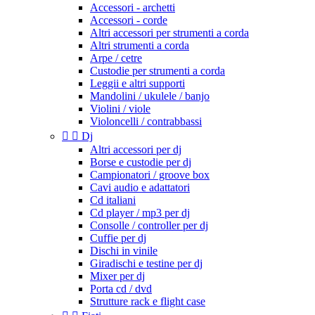
Accessori - archetti
Accessori - corde
Altri accessori per strumenti a corda
Altri strumenti a corda
Arpe / cetre
Custodie per strumenti a corda
Leggii e altri supporti
Mandolini / ukulele / banjo
Violini / viole
Violoncelli / contrabbassi


Dj
Altri accessori per dj
Borse e custodie per dj
Campionatori / groove box
Cavi audio e adattatori
Cd italiani
Cd player / mp3 per dj
Consolle / controller per dj
Cuffie per dj
Dischi in vinile
Giradischi e testine per dj
Mixer per dj
Porta cd / dvd
Strutture rack e flight case