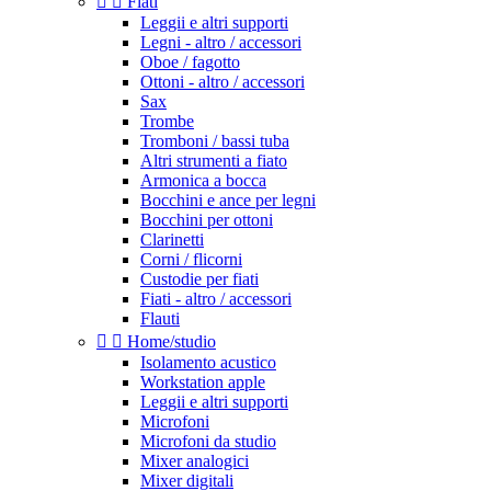


Fiati
Leggii e altri supporti
Legni - altro / accessori
Oboe / fagotto
Ottoni - altro / accessori
Sax
Trombe
Tromboni / bassi tuba
Altri strumenti a fiato
Armonica a bocca
Bocchini e ance per legni
Bocchini per ottoni
Clarinetti
Corni / flicorni
Custodie per fiati
Fiati - altro / accessori
Flauti


Home/studio
Isolamento acustico
Workstation apple
Leggii e altri supporti
Microfoni
Microfoni da studio
Mixer analogici
Mixer digitali