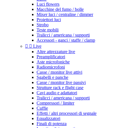
Luci flowers
Macchine del fumo / bolle
Mixer luci / centraline / dimmer
Proiettori luci
Strobo
Teste mobili
Tralicci / americana / supporti
Accessori - ganci / staffe / clamp


Live
Altre attrezzature live
Preamplificatori
Aste microfoniche
Radiomicrofoni
Casse / monitor live attivi
Sgabelli e panche
Casse / monitor live passivi
Strutture rack e flight case
Cavi audio e adattatori
Tralicci / americana / supporti
Compressori / limiter
Cuffie
Effetti / altri processori di segnale
Equalizzatori
Finali di potenza