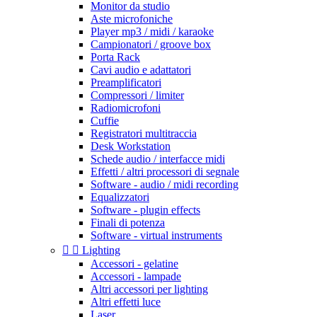
Monitor da studio
Aste microfoniche
Player mp3 / midi / karaoke
Campionatori / groove box
Porta Rack
Cavi audio e adattatori
Preamplificatori
Compressori / limiter
Radiomicrofoni
Cuffie
Registratori multitraccia
Desk Workstation
Schede audio / interfacce midi
Effetti / altri processori di segnale
Software - audio / midi recording
Equalizzatori
Software - plugin effects
Finali di potenza
Software - virtual instruments


Lighting
Accessori - gelatine
Accessori - lampade
Altri accessori per lighting
Altri effetti luce
Laser