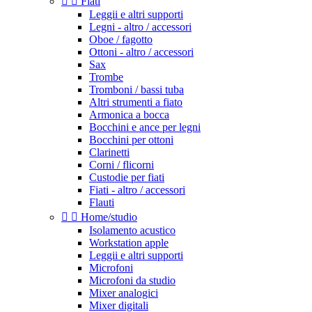


Fiati
Leggii e altri supporti
Legni - altro / accessori
Oboe / fagotto
Ottoni - altro / accessori
Sax
Trombe
Tromboni / bassi tuba
Altri strumenti a fiato
Armonica a bocca
Bocchini e ance per legni
Bocchini per ottoni
Clarinetti
Corni / flicorni
Custodie per fiati
Fiati - altro / accessori
Flauti


Home/studio
Isolamento acustico
Workstation apple
Leggii e altri supporti
Microfoni
Microfoni da studio
Mixer analogici
Mixer digitali