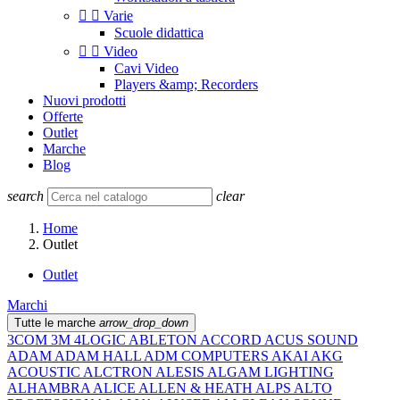


Varie
Scuole didattica


Video
Cavi Video
Players &amp; Recorders
Nuovi prodotti
Offerte
Outlet
Marche
Blog
search
clear
Home
Outlet
Outlet
Marchi
Tutte le marche
arrow_drop_down
3COM
3M
4LOGIC
ABLETON
ACCORD
ACUS SOUND
ADAM
ADAM HALL
ADM COMPUTERS
AKAI
AKG
ACOUSTIC
ALCTRON
ALESIS
ALGAM LIGHTING
ALHAMBRA
ALICE
ALLEN & HEATH
ALPS
ALTO