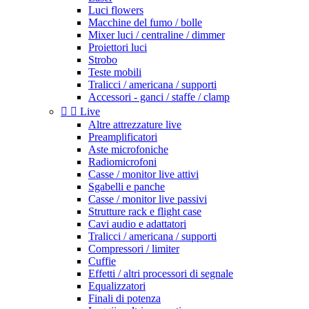
Luci flowers
Macchine del fumo / bolle
Mixer luci / centraline / dimmer
Proiettori luci
Strobo
Teste mobili
Tralicci / americana / supporti
Accessori - ganci / staffe / clamp


Live
Altre attrezzature live
Preamplificatori
Aste microfoniche
Radiomicrofoni
Casse / monitor live attivi
Sgabelli e panche
Casse / monitor live passivi
Strutture rack e flight case
Cavi audio e adattatori
Tralicci / americana / supporti
Compressori / limiter
Cuffie
Effetti / altri processori di segnale
Equalizzatori
Finali di potenza