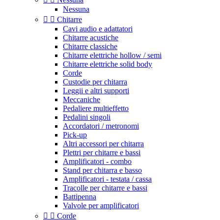
Nessuna


Chitarre
Cavi audio e adattatori
Chitarre acustiche
Chitarre classiche
Chitarre elettriche hollow / semi
Chitarre elettriche solid body
Corde
Custodie per chitarra
Leggii e altri supporti
Meccaniche
Pedaliere multieffetto
Pedalini singoli
Accordatori / metronomi
Pick-up
Altri accessori per chitarra
Plettri per chitarre e bassi
Amplificatori - combo
Stand per chitarra e basso
Amplificatori - testata / cassa
Tracolle per chitarre e bassi
Battipenna
Valvole per amplificatori


Corde