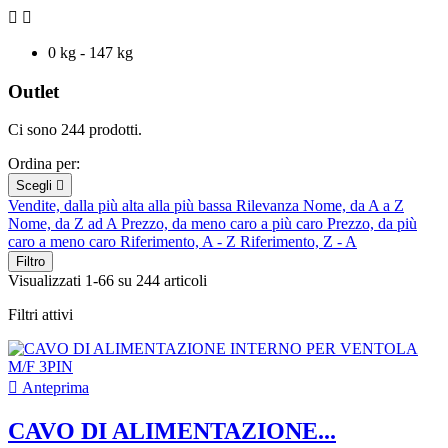


0 kg - 147 kg
Outlet
Ci sono 244 prodotti.
Ordina per:
Scegli

Vendite, dalla più alta alla più bassa
Rilevanza
Nome, da A a Z
Nome, da Z ad A
Prezzo, da meno caro a più caro
Prezzo, da più
caro a meno caro
Riferimento, A - Z
Riferimento, Z - A
Filtro
Visualizzati 1-66 su 244 articoli
Filtri attivi

Anteprima
CAVO DI ALIMENTAZIONE...