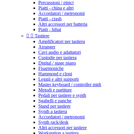
Percussioni / etnici
Piatti - china e altri
Accordatori / metronomi
Piatti - crash
Altri accessori per batteria
Piatti - hihat


Tastiere
Amplificatori per tastiera
Arranger
Cavi audio e adattatori
Custodie per tastiera
Digital / stage piano
Fisarmoniche
Hammond e cloni
Leggii e altri supporti
Master keyboard / controller midi
Metodi e partiture
Pedali per tastiere e synth
Sgabelli e panche
Stand per tastiere
Synth a tastiera
Accordatori / metronomi
Synth rack/desk
Altri accessori per tastiere
Workstation a tastiera