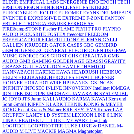
ELIXIR
EMPIRICAL LABS
ENERGENIE
ENO
EPOCH TECH
EPSILON
EPSON
ERNIE BALL
ESET
ESI
ETELEC
EUROCABLE
EUROLITE
EUROMET
EVANS DRUMHEADS
EVENTIDE
EXPRESSIVE E
EXTREME
F-ZONE
FANTON
FBT ELETTRONICA
FENDER
FERROFISH
FIRE&amp;STONE
Fischer
FLAME
FLYHT PRO
FLYPRO
AUDIO
FOCUSRITE
FOSTEX
freecolor
FREEDOM
FREEFLOAT
FUJI FILM
FULLTONE
FURMAN
GALLI
GALLIEN KRUEGER
GATOR CASES
GBC
GEMBIRD
GEMINI
GENELEC
GENERAL ELECTRIC
GENIUS
GEWA
MUSIC
GFORCE
GGS
GHOST
GHS
GIBRALTAR
GMB
AUDIO
GMB GAMING
GOLDEN AGE
GRASSI
GRAVITY
GRBASS
GUIL
HAMILTON
HAMLET
HAMTOD
HANNABACH
HARTKE
HAWA
HEADRUSH
HEBIKUO
HELIN
HELUKABEL
HERCULES
HIWATT
HOFNER
HOHNER
HORA
HOTWIRE
HP
IBANEZ
IGS
INCAS
INFINITY
INFOSEC
INLINE
INNOVISION
Intellinet
IOMEGA
ION
ITEK
IZOTOPE
J.MICHAEL
JAMARA
JB SYSTEM
JBL
JC
JOYO
JTS
Jumo
KALI AUDIO
KARMA
KAWAI
Kern und
Sohn GmbH
KIPPEN
KLARK TEKNIK
KONIG & MEYER
KORG
Koshi
Kraus & Naimer
KRK SYSTEMS
Kunzer
LAB
GRUPPEN
LANEY
LD SYSTEM
LEXICON
LINE 6
LINK
LINK CREATIVE
LITTLITE
LIVE WARE
LogiLink
LOGITECH
LOOPTROTTER
LUKE
LUKE & DANIEL
M-
AUDIO
M-LIVE
MACKIE
MAGMA
Magnetoplan