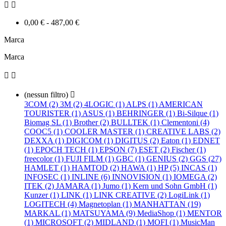


0,00 € - 487,00 €
Marca
Marca


(nessun filtro)

3COM (2)
3M (2)
4LOGIC (1)
ALPS (1)
AMERICAN
TOURISTER (1)
ASUS (1)
BEHRINGER (1)
Bi-Silque (1)
Biomag SL (1)
Brother (2)
BULLTEK (1)
Clementoni (4)
COOC5 (1)
COOLER MASTER (1)
CREATIVE LABS (2)
DEXXA (1)
DIGICOM (1)
DIGITUS (2)
Eaton (1)
EDNET
(1)
EPOCH TECH (1)
EPSON (7)
ESET (2)
Fischer (1)
freecolor (1)
FUJI FILM (1)
GBC (1)
GENIUS (2)
GGS (27)
HAMLET (1)
HAMTOD (2)
HAWA (1)
HP (5)
INCAS (1)
INFOSEC (1)
INLINE (6)
INNOVISION (1)
IOMEGA (2)
ITEK (2)
JAMARA (1)
Jumo (1)
Kern und Sohn GmbH (1)
Kunzer (1)
LINK (1)
LINK CREATIVE (2)
LogiLink (1)
LOGITECH (4)
Magnetoplan (1)
MANHATTAN (19)
MARKAL (1)
MATSUYAMA (9)
MediaShop (1)
MENTOR
(1)
MICROSOFT (2)
MIDLAND (1)
MOFI (1)
MusicMan