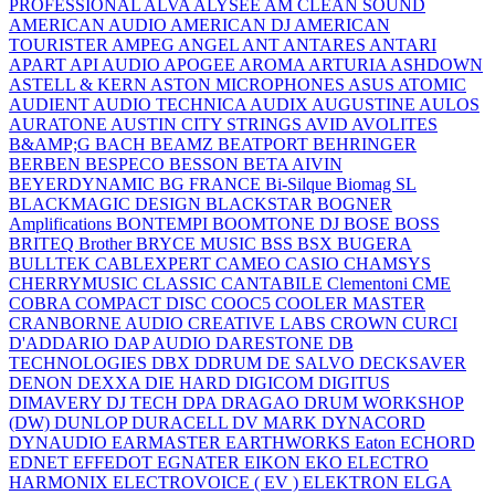
PROFESSIONAL
ALVA
ALYSEE
AM CLEAN SOUND
AMERICAN AUDIO
AMERICAN DJ
AMERICAN
TOURISTER
AMPEG
ANGEL
ANT
ANTARES
ANTARI
APART
API AUDIO
APOGEE
AROMA
ARTURIA
ASHDOWN
ASTELL & KERN
ASTON MICROPHONES
ASUS
ATOMIC
AUDIENT
AUDIO TECHNICA
AUDIX
AUGUSTINE
AULOS
AURATONE
AUSTIN CITY STRINGS
AVID
AVOLITES
B&AMP;G
BACH
BEAMZ
BEATPORT
BEHRINGER
BERBEN
BESPECO
BESSON
BETA AIVIN
BEYERDYNAMIC
BG FRANCE
Bi-Silque
Biomag SL
BLACKMAGIC DESIGN
BLACKSTAR
BOGNER
Amplifications
BONTEMPI
BOOMTONE DJ
BOSE
BOSS
BRITEQ
Brother
BRYCE MUSIC
BSS
BSX
BUGERA
BULLTEK
CABLEXPERT
CAMEO
CASIO
CHAMSYS
CHERRYMUSIC
CLASSIC CANTABILE
Clementoni
CME
COBRA
COMPACT DISC
COOC5
COOLER MASTER
CRANBORNE AUDIO
CREATIVE LABS
CROWN
CURCI
D'ADDARIO
DAP AUDIO
DARESTONE
DB
TECHNOLOGIES
DBX
DDRUM
DE SALVO
DECKSAVER
DENON
DEXXA
DIE HARD
DIGICOM
DIGITUS
DIMAVERY
DJ TECH
DPA
DRAGAO
DRUM WORKSHOP
(DW)
DUNLOP
DURACELL
DV MARK
DYNACORD
DYNAUDIO
EARMASTER
EARTHWORKS
Eaton
ECHORD
EDNET
EFFEDOT
EGNATER
EIKON
EKO
ELECTRO
HARMONIX
ELECTROVOICE ( EV )
ELEKTRON
ELGA