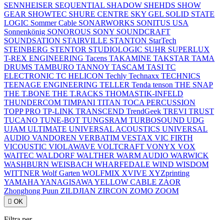
SENNHEISER
SEQUENTIAL
SHADOW
SHEHDS
SHOW
GEAR
SHOWTEC
SHURE CENTRE
SKY GEL
SOLID STATE
LOGIC
Sommer Cable
SONARWORKS
SONITUS USA
Sonnenkönig
SONOROUS
SONY
SOUNDCRAFT
SOUNDSATION
STAIRVILLE
STANTON
StarTech
STEINBERG
STENTOR
STUDIOLOGIC
SUHR
SUPERLUX
T-REX ENGINEERING
Tacens
TAKAMINE
TAKSTAR
TAMA
DRUMS
TAMBURO
TANNOY
TASCAM
TASI
TC
ELECTRONIC
TC HELICON
Techly
Technaxx
TECHNICS
TEENAGE ENGINEERING
TELLER
Tenda
tenson
THE SNAP
THE T.BONE
THE T.RACKS
THOMASTIK-INFELD
THUNDERCOM
TIMPANI
TITAN
TOCA PERCUSSION
TOPP PRO
TP-LINK
TRANSCEND
TrendGeek
TREVI
TRUST
TUCANO
TUNE-BOT
TUNGSRAM
TURBOSOUND
UDG
UJAM
ULTIMATE
UNIVERSAL ACOUSTICS
UNIVERSAL
AUDIO
VANDOREN
VERBATIM
VESTAX
VIC FIRTH
VICOUSTIC
VIOLAWAVE
VOLTCRAFT
VONYX
VOX
WAITEC
WALDORF
WALTHER
WARM AUDIO
WARWICK
WASHBURN
WEISBACH
WHARFEDALE
WIND
WISDOM
WITTNER
Wolf Garten
WOLFMIX
XVIVE
XYZprinting
YAMAHA
YANAGISAWA
YELLOW CABLE
ZAOR
Zhonghong Puun
ZILDJIAN
ZIRCON
ZOMO
ZOOM

OK
Filtra per