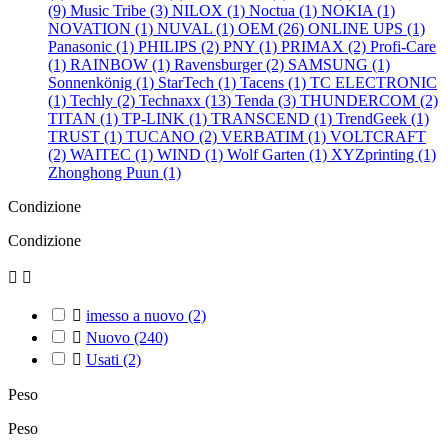
(9)
Music Tribe (3)
NILOX (1)
Noctua (1)
NOKIA (1)
NOVATION (1)
NUVAL (1)
OEM (26)
ONLINE UPS (1)
Panasonic (1)
PHILIPS (2)
PNY (1)
PRIMAX (2)
Profi-Care
(1)
RAINBOW (1)
Ravensburger (2)
SAMSUNG (1)
Sonnenkönig (1)
StarTech (1)
Tacens (1)
TC ELECTRONIC
(1)
Techly (2)
Technaxx (13)
Tenda (3)
THUNDERCOM (2)
TITAN (1)
TP-LINK (1)
TRANSCEND (1)
TrendGeek (1)
TRUST (1)
TUCANO (2)
VERBATIM (1)
VOLTCRAFT
(2)
WAITEC (1)
WIND (1)
Wolf Garten (1)
XYZprinting (1)
Zhonghong Puun (1)
Condizione
Condizione



imesso a nuovo
(2)

Nuovo
(240)

Usati
(2)
Peso
Peso