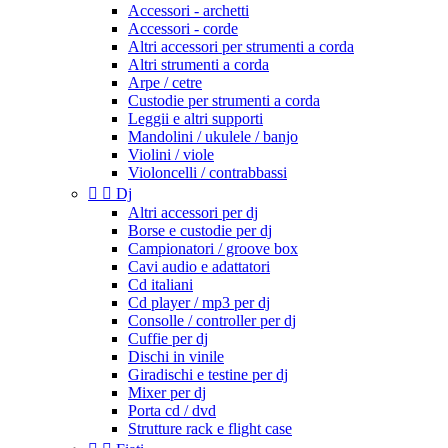
Accessori - archetti
Accessori - corde
Altri accessori per strumenti a corda
Altri strumenti a corda
Arpe / cetre
Custodie per strumenti a corda
Leggii e altri supporti
Mandolini / ukulele / banjo
Violini / viole
Violoncelli / contrabbassi


Dj
Altri accessori per dj
Borse e custodie per dj
Campionatori / groove box
Cavi audio e adattatori
Cd italiani
Cd player / mp3 per dj
Consolle / controller per dj
Cuffie per dj
Dischi in vinile
Giradischi e testine per dj
Mixer per dj
Porta cd / dvd
Strutture rack e flight case