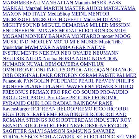
MAISHMEREAU
MANHATTAN
Marantz
MARK BASS
MARKAL
Marshall
MARTIN
MASTER AUDIO
MATSUYAMA
MAXON
MD ITALY
MediaShop
MEINL
MENTOR
MICROSOFT
MICROTECH GEFELL
Midas
MIDLAND
MIGHTYSOUND
MIGUEL DEMARIAS
MILLER
MISSION
ENGINEERING
MIXARS
MODAL ELECTRONICS
MOFI
MOGAMI
MONKEY BANANA
MONTARBO
mooer
MOOG
MUSIC IND.
MORLEY
MOTU
MPE
MUSES
Music Tribe
MusicMan
MWM
MXR
NAMBA GEAR
NATIVE
INSTRUMENTS
NEKTAR
NEO OYAIDE
NEUMANN
NEUTRIK
NILOX
Noctua
NOKIA
NORD
NOVATION
NUMARK
NUVAL
OEM
OLVEIRA
OMNILUX
OMNITRONIC
ONLINE UPS
OPTOGATE
OQAN
ORANGE
ORB
ORIGINAL FAKE
ORTOFON
OSRAM
PAISTE
PALMER
Panasonic
PANGOLIN
PCE
PEACE
PEARL
PEAVEY
PHILIPS
PIONEER
PLANET
PLANET WAVES
PNY
POWER STUDIO
PRESONUS
PRIMAX
PRO
PRO CO SOUND
PRO-AUDIO
PRO-LIGHT
PROEL
Profi-Care
PROLINE
PRONOMIC
PYRAMID
QUIK-LOK
RADIAL
RAINBOW
RANE
Ravensburger
RCF
REAN
RELOOP
REMO
RICO
RICORDI
RIGHTON STRAPS
RME
ROADINGER
RODE
ROLAND
ROMANA STRINGS
ROSI
ROTTERDAM INDUSTRY
ROY
BENSON
RUGGIERI
RUPERT NEVE DESIGNS
RYCOTE
SAGITTER
SALVI
SAMSON
SAMSUNG
SAVAREZ
STRINGS
SBOX
SCHLAGWERK
SE ELECTRONIC
SELMER