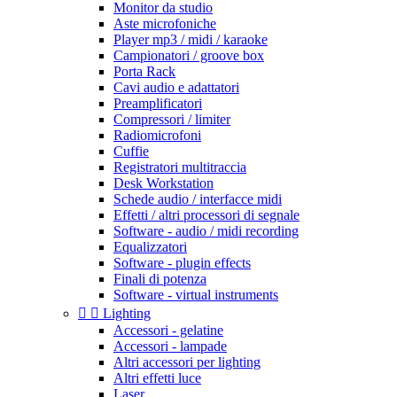
Monitor da studio
Aste microfoniche
Player mp3 / midi / karaoke
Campionatori / groove box
Porta Rack
Cavi audio e adattatori
Preamplificatori
Compressori / limiter
Radiomicrofoni
Cuffie
Registratori multitraccia
Desk Workstation
Schede audio / interfacce midi
Effetti / altri processori di segnale
Software - audio / midi recording
Equalizzatori
Software - plugin effects
Finali di potenza
Software - virtual instruments


Lighting
Accessori - gelatine
Accessori - lampade
Altri accessori per lighting
Altri effetti luce
Laser