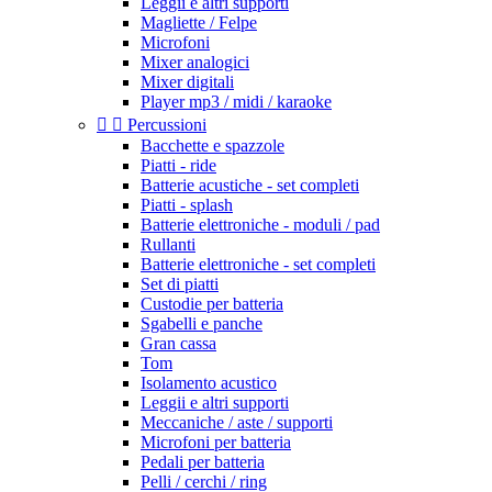
Leggii e altri supporti
Magliette / Felpe
Microfoni
Mixer analogici
Mixer digitali
Player mp3 / midi / karaoke


Percussioni
Bacchette e spazzole
Piatti - ride
Batterie acustiche - set completi
Piatti - splash
Batterie elettroniche - moduli / pad
Rullanti
Batterie elettroniche - set completi
Set di piatti
Custodie per batteria
Sgabelli e panche
Gran cassa
Tom
Isolamento acustico
Leggii e altri supporti
Meccaniche / aste / supporti
Microfoni per batteria
Pedali per batteria
Pelli / cerchi / ring