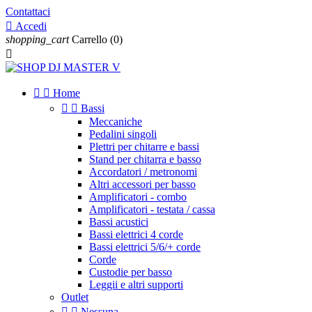
Contattaci

Accedi
shopping_cart
Carrello
(0)



Home


Bassi
Meccaniche
Pedalini singoli
Plettri per chitarre e bassi
Stand per chitarra e basso
Accordatori / metronomi
Altri accessori per basso
Amplificatori - combo
Amplificatori - testata / cassa
Bassi acustici
Bassi elettrici 4 corde
Bassi elettrici 5/6/+ corde
Corde
Custodie per basso
Leggii e altri supporti
Outlet


Nessuna