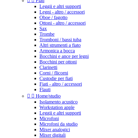


Fiati
Leggii e altri supporti
Legni - altro / accessori
Oboe / fagotto
Ottoni - altro / accessori
Sax
Trombe
Tromboni / bassi tuba
Altri strumenti a fiato
Armonica a bocca
Bocchini e ance per legni
Bocchini per ottoni
Clarinetti
Corni / flicorni
Custodie per fiati
Fiati - altro / accessori
Flauti


Home/studio
Isolamento acustico
Workstation apple
Leggii e altri supporti
Microfoni
Microfoni da studio
Mixer analogici
Mixer digitali