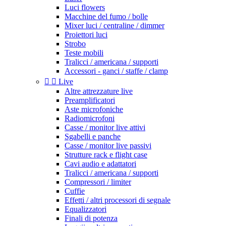
Luci flowers
Macchine del fumo / bolle
Mixer luci / centraline / dimmer
Proiettori luci
Strobo
Teste mobili
Tralicci / americana / supporti
Accessori - ganci / staffe / clamp


Live
Altre attrezzature live
Preamplificatori
Aste microfoniche
Radiomicrofoni
Casse / monitor live attivi
Sgabelli e panche
Casse / monitor live passivi
Strutture rack e flight case
Cavi audio e adattatori
Tralicci / americana / supporti
Compressori / limiter
Cuffie
Effetti / altri processori di segnale
Equalizzatori
Finali di potenza