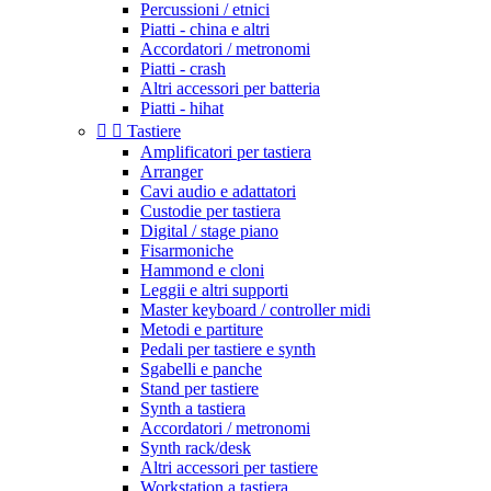
Percussioni / etnici
Piatti - china e altri
Accordatori / metronomi
Piatti - crash
Altri accessori per batteria
Piatti - hihat


Tastiere
Amplificatori per tastiera
Arranger
Cavi audio e adattatori
Custodie per tastiera
Digital / stage piano
Fisarmoniche
Hammond e cloni
Leggii e altri supporti
Master keyboard / controller midi
Metodi e partiture
Pedali per tastiere e synth
Sgabelli e panche
Stand per tastiere
Synth a tastiera
Accordatori / metronomi
Synth rack/desk
Altri accessori per tastiere
Workstation a tastiera