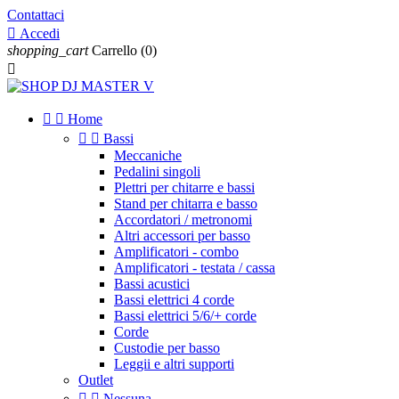
Contattaci

Accedi
shopping_cart
Carrello
(0)



Home


Bassi
Meccaniche
Pedalini singoli
Plettri per chitarre e bassi
Stand per chitarra e basso
Accordatori / metronomi
Altri accessori per basso
Amplificatori - combo
Amplificatori - testata / cassa
Bassi acustici
Bassi elettrici 4 corde
Bassi elettrici 5/6/+ corde
Corde
Custodie per basso
Leggii e altri supporti
Outlet


Nessuna