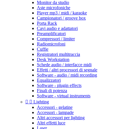
Monitor da studio
Aste microfoniche
Player mp3 / midi / karaoke
Campionatori / groove box
Porta Rack
Cavi audio e adattatori
Preamplificatori
Compressori / limiter
Radiomicrofoni
Cuffie
Registratori multitraccia
Desk Workstation
Schede audio / interfacce midi
Effetti / altri processori di segnale
Software - audio / midi recording
Equalizzatori
Software - plugin effects
Finali di potenza
Software - virtual instruments


Lighting
Accessori - gelatine
Accessori - lampade
Altri accessori per lighting
Altri effetti luce
Laser