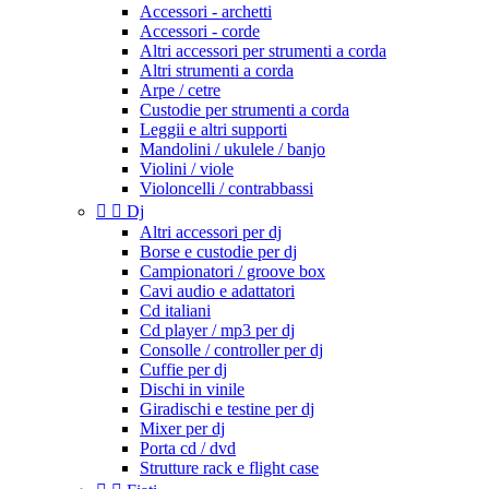
Accessori - archetti
Accessori - corde
Altri accessori per strumenti a corda
Altri strumenti a corda
Arpe / cetre
Custodie per strumenti a corda
Leggii e altri supporti
Mandolini / ukulele / banjo
Violini / viole
Violoncelli / contrabbassi


Dj
Altri accessori per dj
Borse e custodie per dj
Campionatori / groove box
Cavi audio e adattatori
Cd italiani
Cd player / mp3 per dj
Consolle / controller per dj
Cuffie per dj
Dischi in vinile
Giradischi e testine per dj
Mixer per dj
Porta cd / dvd
Strutture rack e flight case