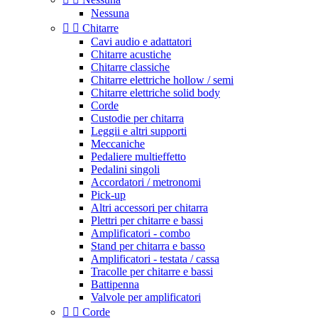
Nessuna


Chitarre
Cavi audio e adattatori
Chitarre acustiche
Chitarre classiche
Chitarre elettriche hollow / semi
Chitarre elettriche solid body
Corde
Custodie per chitarra
Leggii e altri supporti
Meccaniche
Pedaliere multieffetto
Pedalini singoli
Accordatori / metronomi
Pick-up
Altri accessori per chitarra
Plettri per chitarre e bassi
Amplificatori - combo
Stand per chitarra e basso
Amplificatori - testata / cassa
Tracolle per chitarre e bassi
Battipenna
Valvole per amplificatori


Corde