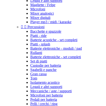
Leggii e altri supporti
Magliette / Felpe
Microfoni
Mixer analogici
Mixer digitali
Player mp3 / midi / karaoke


Percussioni
Bacchette e spazzole
Piatti - ride
Batterie acustiche - set completi
Piatti - splash
Batterie elettroniche - moduli / pad
Rullanti
Batterie elettroniche - set completi
Set di piatti
Custodie per batteria
Sgabelli e panche
Gran cassa
Tom
Isolamento acustico
Leggii e altri supporti
Meccaniche / aste / supporti
Microfoni per batteria
Pedali per batteria
Pelli / cerchi / ring