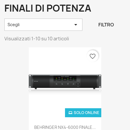
FINALI DI POTENZA

FILTRO
Scegli
Visualizzati 1-10 su 10 articoli
favorite_border
SOLO ONLINE
BEHRINGER NX4-6000 FINALE...