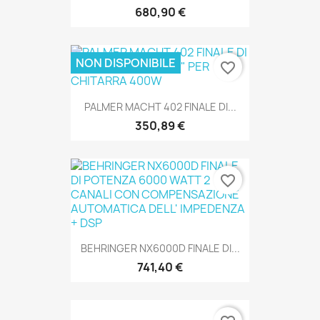
680,90 €
NON DISPONIBILE
favorite_border
PALMER MACHT 402 FINALE DI...
350,89 €
favorite_border
SOLO ONLINE
BEHRINGER NX6000D FINALE DI...
741,40 €
SOLO ONLINE