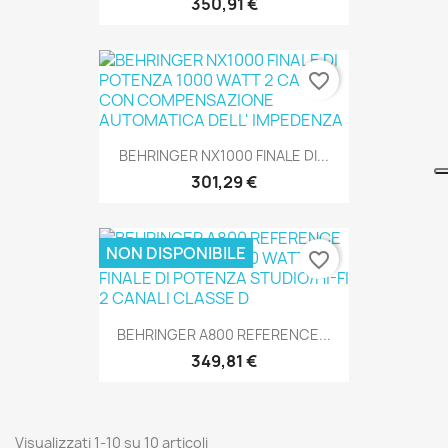
350,91 €
SOLO ONLINE
favorite_border
BEHRINGER NX1000 FINALE DI...
301,29 €
NON DISPONIBILE
favorite_border
SOLO ONLINE
BEHRINGER A800 REFERENCE...
349,81 €
Visualizzati 1-10 su 10 articoli