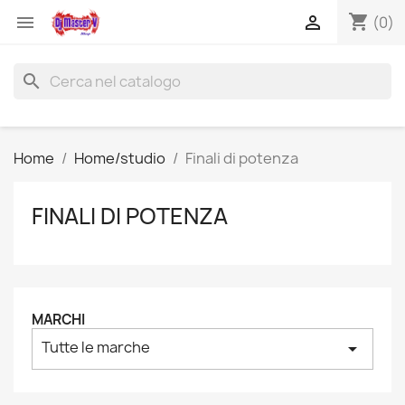
shopping_cart


(0)
search
Home
Home/studio
Finali di potenza
FINALI DI POTENZA
MARCHI
Tutte le marche
arrow_drop_down