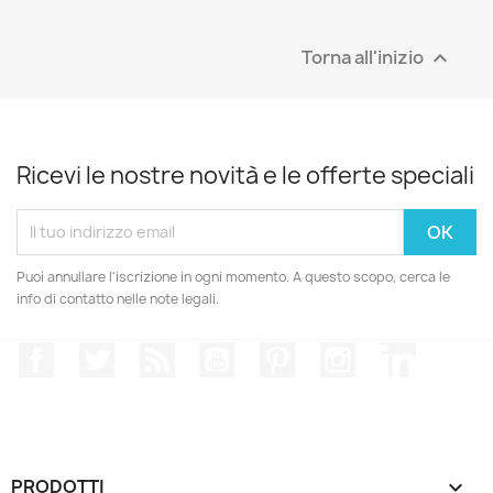
SOLO ONLINE
Torna all'inizio

Ricevi le nostre novità e le offerte speciali
Puoi annullare l'iscrizione in ogni momento. A questo scopo, cerca le
info di contatto nelle note legali.
Facebook
Twitter
Rss
YouTube
Pinterest
Instagram
LinkedIn
PRODOTTI
