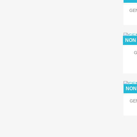
GEN
NON 
G
NON
GE