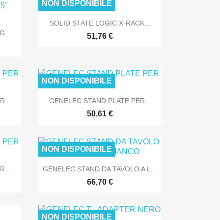
NON DISPONIBILE
NLINE
SOLO ONLINE

Anteprima
SOLID STATE LOGIC X-RACK...
...
51,76 €
NON DISPONIBILE

Anteprima
...
GENELEC STAND PLATE PER...
NLINE
SOLO ONLINE
50,61 €
NON DISPONIBILE

Anteprima
...
GENELEC STAND DA TAVOLO A L...
NLINE
SOLO ONLINE
66,70 €
NON DISPONIBILE