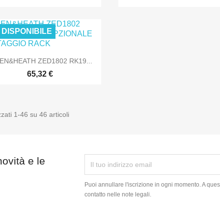
 DISPONIBILE
SOLO ONLINE
SOLO O

Anteprima
EN&HEATH ZED1802 RK19...
65,32 €
zzati 1-46 su 46 articoli
SOLO ONLINE
novità e le
Puoi annullare l'iscrizione in ogni momento. A quest
contatto nelle note legali.
m
kedIn