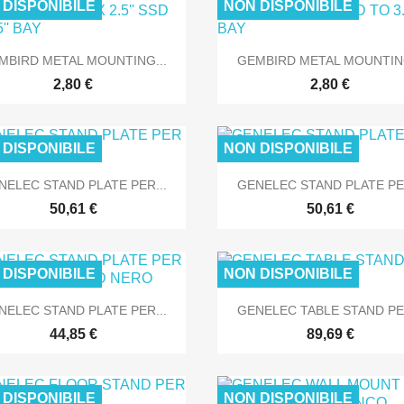
 DISPONIBILE
NON DISPONIBILE
SOLO ONLINE
SOLO O


Anteprima
Anteprima
MBIRD METAL MOUNTING...
GEMBIRD METAL MOUNTING
2,80 €
2,80 €
 DISPONIBILE
NON DISPONIBILE


Anteprima
Anteprima
NELEC STAND PLATE PER...
GENELEC STAND PLATE PER
SOLO ONLINE
SOLO O
50,61 €
50,61 €
 DISPONIBILE
NON DISPONIBILE


Anteprima
Anteprima
NELEC STAND PLATE PER...
GENELEC TABLE STAND PER
SOLO ONLINE
SOLO O
44,85 €
89,69 €
 DISPONIBILE
NON DISPONIBILE