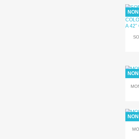
NON
SO
NON
MON
NON
MO