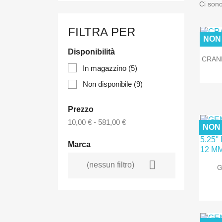
Ci sono
FILTRA PER
NON
Disponibilità
CRAN
In magazzino
(5)
Non disponibile
(9)
Prezzo
10,00 € - 581,00 €
NON 
Marca

(nessun filtro)
G