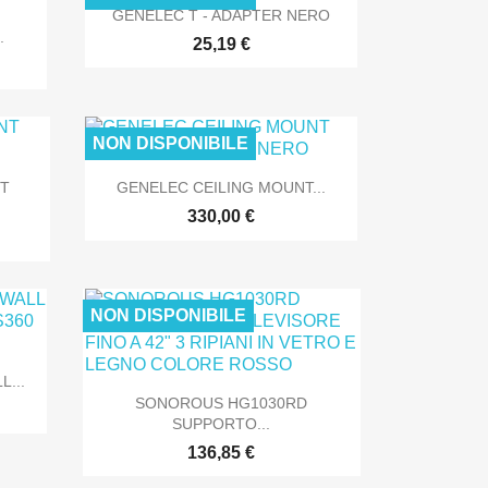

Anteprima
GENELEC T - ADAPTER NERO
.
25,19 €
NLINE
SOLO ONLINE
NON DISPONIBILE

Anteprima
NT
GENELEC CEILING MOUNT...
NLINE
SOLO ONLINE
330,00 €
NON DISPONIBILE
NLINE
SOLO ONLINE
...

Anteprima
SONOROUS HG1030RD
SUPPORTO...
136,85 €