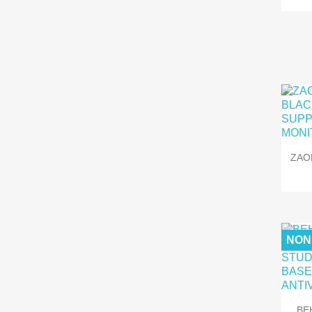
ZAOR
NON
BE