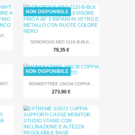
NON DISPONIBILE
NLINE
SOLO ONLINE
...

Anteprima
SONOROUS NEO 2110-B-BLK...
79,35 €
NON DISPONIBILE
NLINE
SOLO ONLINE

Anteprima
TI...
MONKEYTREE 100CM COPPIA...
273,90 €
NLINE
SOLO ONLINE