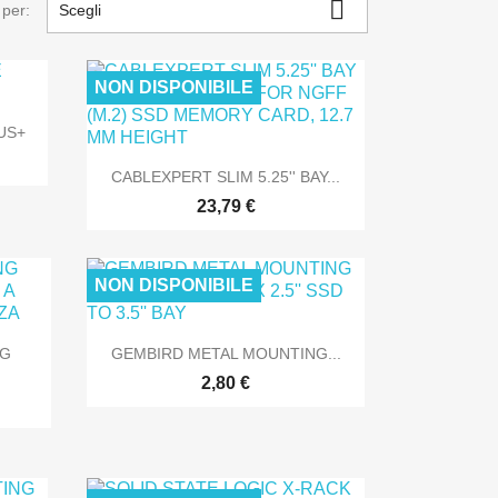

 per:
Scegli
NON DISPONIBILE
US+

Anteprima
CABLEXPERT SLIM 5.25'' BAY...
23,79 €
NON DISPONIBILE
NLINE
SOLO ONLINE

Anteprima
NG
GEMBIRD METAL MOUNTING...
2,80 €