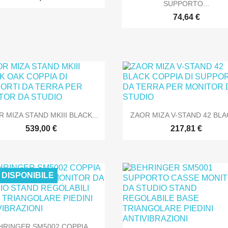
SUPPORTO...
74,64 €
SOLO ONLINE
SOLO O


Anteprima
Anteprima
 MIZA STAND MKIII BLACK...
ZAOR MIZA V-STAND 42 BLAC
539,00 €
217,81 €
 DISPONIBILE
SOLO ONLINE
SOLO O

Anteprima
HRINGER SM5002 COPPIA...