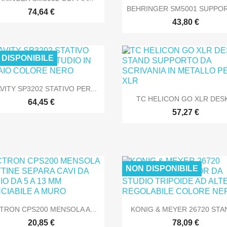

Anteprima
BEHRINGER SM5001 SUPPOR
74,64 €
43,80 €
SOLO ONLINE
SOLO O
 DISPONIBILE

Anteprima
VITY SP3202 STATIVO PER...

Anteprima
TC HELICON GO XLR DESK
64,45 €
57,27 €
SOLO ONLINE
SOLO O
NON DISPONIBILE


Anteprima
Anteprima
TRON CPS200 MENSOLA A...
KONIG & MEYER 26720 STAN
20,85 €
78,09 €