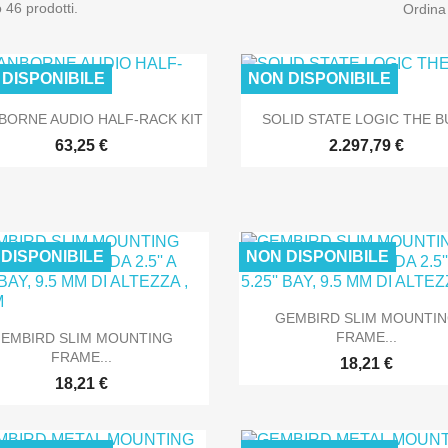
 46 prodotti.
Ordina
 DISPONIBILE
NON DISPONIBILE


Anteprima
Anteprima
BORNE AUDIO HALF-RACK KIT
SOLID STATE LOGIC THE B
63,25 €
2.297,79 €
DISPONIBILE
NON DISPONIBILE
SOLO ONLINE
SOLO O

Anteprima
GEMBIRD SLIM MOUNTI

Anteprima
FRAME...
EMBIRD SLIM MOUNTING
FRAME...
18,21 €
18,21 €