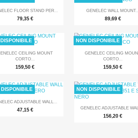


Anteprima
Anteprima
ELEC FLOOR STAND PER...
GENELEC WALL MOUNT..
SOLO ONLINE
SOLO O
79,35 €
89,69 €
DISPONIBILE
NON DISPONIBILE


Anteprima
Anteprima
ENELEC CEILING MOUNT
GENELEC CEILING MOU
CORTO...
CORTO...
SOLO ONLINE
SOLO O
159,50 €
159,50 €
 DISPONIBILE
NON DISPONIBILE

Anteprima
NELEC ADJUSTABLE WALL...
SOLO ONLINE
SOLO O

Anteprima
GENELEC ADJUSTABLE WALL
47,15 €
156,20 €