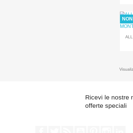
NON
ALL
Visuali
Ricevi le nostre 
offerte speciali
Facebook
Twitter
Rss
YouTube
Pinterest
Instagra
Lin