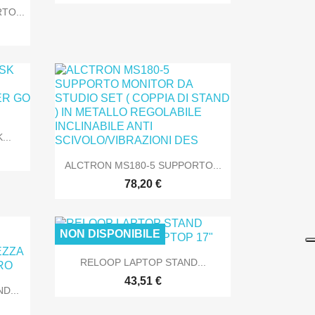
TO...
NLINE
SOLO ONLINE
...

Anteprima
ALCTRON MS180-5 SUPPORTO...
78,20 €
NLINE
SOLO ONLINE
NON DISPONIBILE

Anteprima
RELOOP LAPTOP STAND...
43,51 €
D...