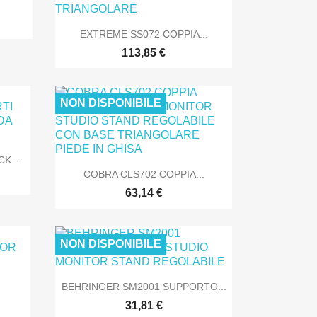

Anteprima
EXTREME SS072 COPPIA...
113,85 €
NLINE
SOLO ONLINE
NON DISPONIBILE
K...

Anteprima
COBRA CLS702 COPPIA...
63,14 €
NON DISPONIBILE
NLINE
SOLO ONLINE

Anteprima
BEHRINGER SM2001 SUPPORTO...
31,81 €