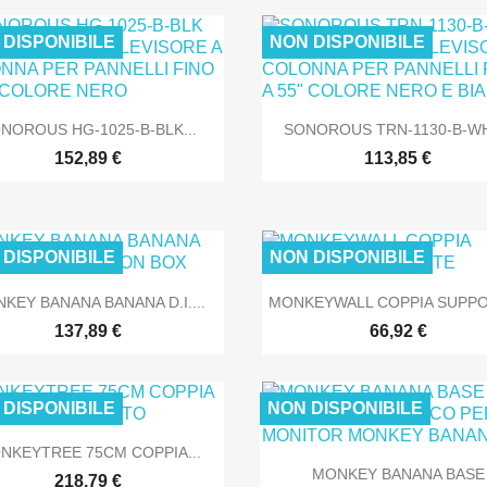
 DISPONIBILE
NON DISPONIBILE
SOLO ONLINE
SOLO O


Anteprima
Anteprima
NOROUS HG-1025-B-BLK...
SONOROUS TRN-1130-B-WHT
152,89 €
113,85 €
 DISPONIBILE
NON DISPONIBILE
SOLO ONLINE
SOLO O


Anteprima
Anteprima
KEY BANANA BANANA D.I....
MONKEYWALL COPPIA SUPPOR
137,89 €
66,92 €
 DISPONIBILE
NON DISPONIBILE

Anteprima
NKEYTREE 75CM COPPIA...

Anteprima
MONKEY BANANA BASE
SOLO ONLINE
SOLO O
218,79 €