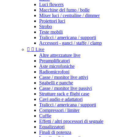
Luci flowers
Macchine del fumo / bolle
Mixer luci / centraline / dimmer
Proiettori luci
Strobo
Teste mobili
Tralicci / americana / supporti
Accessori - ganci / staffe / clamp


Live
Altre attrezzature live
Preamplificatori
Aste microfoniche
Radiomicrofoni
Casse / monitor live attivi
Sgabelli e panche
Casse / monitor live passivi
Strutture rack e flight case
Cavi audio e adattatori
Tralicci / americana / supporti
Compressori / limiter
Cuffie
Effetti / altri processori di segnale
Equalizzatori
Finali di potenza