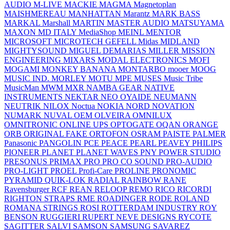
AUDIO
M-LIVE
MACKIE
MAGMA
Magnetoplan
MAISHMEREAU
MANHATTAN
Marantz
MARK BASS
MARKAL
Marshall
MARTIN
MASTER AUDIO
MATSUYAMA
MAXON
MD ITALY
MediaShop
MEINL
MENTOR
MICROSOFT
MICROTECH GEFELL
Midas
MIDLAND
MIGHTYSOUND
MIGUEL DEMARIAS
MILLER
MISSION
ENGINEERING
MIXARS
MODAL ELECTRONICS
MOFI
MOGAMI
MONKEY BANANA
MONTARBO
mooer
MOOG
MUSIC IND.
MORLEY
MOTU
MPE
MUSES
Music Tribe
MusicMan
MWM
MXR
NAMBA GEAR
NATIVE
INSTRUMENTS
NEKTAR
NEO OYAIDE
NEUMANN
NEUTRIK
NILOX
Noctua
NOKIA
NORD
NOVATION
NUMARK
NUVAL
OEM
OLVEIRA
OMNILUX
OMNITRONIC
ONLINE UPS
OPTOGATE
OQAN
ORANGE
ORB
ORIGINAL FAKE
ORTOFON
OSRAM
PAISTE
PALMER
Panasonic
PANGOLIN
PCE
PEACE
PEARL
PEAVEY
PHILIPS
PIONEER
PLANET
PLANET WAVES
PNY
POWER STUDIO
PRESONUS
PRIMAX
PRO
PRO CO SOUND
PRO-AUDIO
PRO-LIGHT
PROEL
Profi-Care
PROLINE
PRONOMIC
PYRAMID
QUIK-LOK
RADIAL
RAINBOW
RANE
Ravensburger
RCF
REAN
RELOOP
REMO
RICO
RICORDI
RIGHTON STRAPS
RME
ROADINGER
RODE
ROLAND
ROMANA STRINGS
ROSI
ROTTERDAM INDUSTRY
ROY
BENSON
RUGGIERI
RUPERT NEVE DESIGNS
RYCOTE
SAGITTER
SALVI
SAMSON
SAMSUNG
SAVAREZ