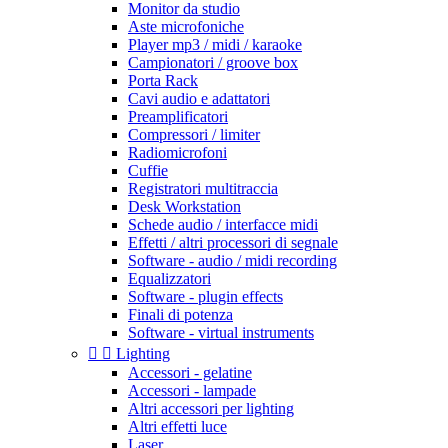
Monitor da studio
Aste microfoniche
Player mp3 / midi / karaoke
Campionatori / groove box
Porta Rack
Cavi audio e adattatori
Preamplificatori
Compressori / limiter
Radiomicrofoni
Cuffie
Registratori multitraccia
Desk Workstation
Schede audio / interfacce midi
Effetti / altri processori di segnale
Software - audio / midi recording
Equalizzatori
Software - plugin effects
Finali di potenza
Software - virtual instruments


Lighting
Accessori - gelatine
Accessori - lampade
Altri accessori per lighting
Altri effetti luce
Laser