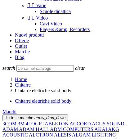


Varie
Scuole didattica


Video
Cavi Video
Players &amp; Recorders
Nuovi prodotti
Offerte
Outlet
Marche
Blog
search
clear
Home
Chitarre
Chitarre elettriche solid body
Chitarre elettriche solid body
Marchi
Tutte le marche
arrow_drop_down
3COM
3M
4LOGIC
ABLETON
ACCORD
ACUS SOUND
ADAM
ADAM HALL
ADM COMPUTERS
AKAI
AKG
ACOUSTIC
ALCTRON
ALESIS
ALGAM LIGHTING