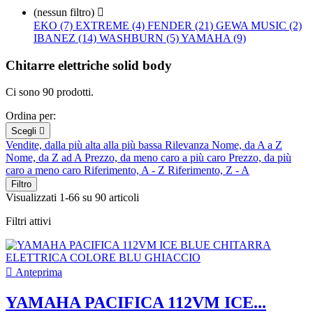
(nessun filtro)

EKO (7)
EXTREME (4)
FENDER (21)
GEWA MUSIC (2)
IBANEZ (14)
WASHBURN (5)
YAMAHA (9)
Chitarre elettriche solid body
Ci sono 90 prodotti.
Ordina per:
Scegli

Vendite, dalla più alta alla più bassa
Rilevanza
Nome, da A a Z
Nome, da Z ad A
Prezzo, da meno caro a più caro
Prezzo, da più
caro a meno caro
Riferimento, A - Z
Riferimento, Z - A
Filtro
Visualizzati 1-66 su 90 articoli
Filtri attivi

Anteprima
YAMAHA PACIFICA 112VM ICE...