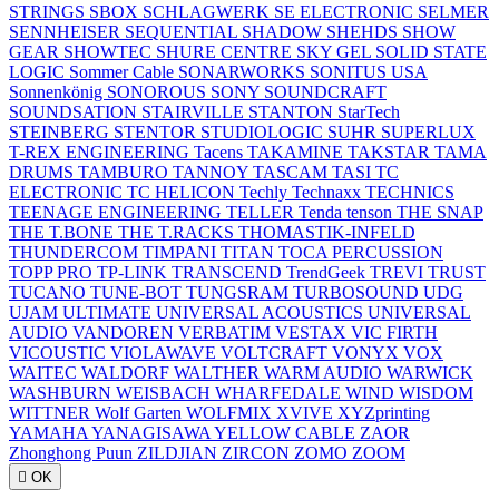
STRINGS
SBOX
SCHLAGWERK
SE ELECTRONIC
SELMER
SENNHEISER
SEQUENTIAL
SHADOW
SHEHDS
SHOW
GEAR
SHOWTEC
SHURE CENTRE
SKY GEL
SOLID STATE
LOGIC
Sommer Cable
SONARWORKS
SONITUS USA
Sonnenkönig
SONOROUS
SONY
SOUNDCRAFT
SOUNDSATION
STAIRVILLE
STANTON
StarTech
STEINBERG
STENTOR
STUDIOLOGIC
SUHR
SUPERLUX
T-REX ENGINEERING
Tacens
TAKAMINE
TAKSTAR
TAMA
DRUMS
TAMBURO
TANNOY
TASCAM
TASI
TC
ELECTRONIC
TC HELICON
Techly
Technaxx
TECHNICS
TEENAGE ENGINEERING
TELLER
Tenda
tenson
THE SNAP
THE T.BONE
THE T.RACKS
THOMASTIK-INFELD
THUNDERCOM
TIMPANI
TITAN
TOCA PERCUSSION
TOPP PRO
TP-LINK
TRANSCEND
TrendGeek
TREVI
TRUST
TUCANO
TUNE-BOT
TUNGSRAM
TURBOSOUND
UDG
UJAM
ULTIMATE
UNIVERSAL ACOUSTICS
UNIVERSAL
AUDIO
VANDOREN
VERBATIM
VESTAX
VIC FIRTH
VICOUSTIC
VIOLAWAVE
VOLTCRAFT
VONYX
VOX
WAITEC
WALDORF
WALTHER
WARM AUDIO
WARWICK
WASHBURN
WEISBACH
WHARFEDALE
WIND
WISDOM
WITTNER
Wolf Garten
WOLFMIX
XVIVE
XYZprinting
YAMAHA
YANAGISAWA
YELLOW CABLE
ZAOR
Zhonghong Puun
ZILDJIAN
ZIRCON
ZOMO
ZOOM

OK