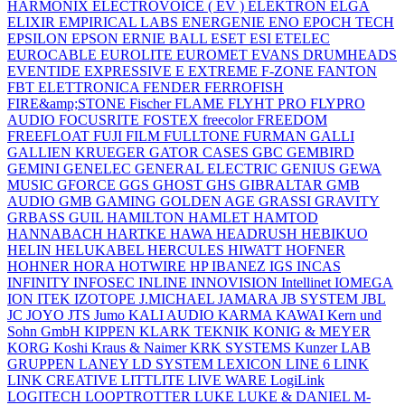
HARMONIX
ELECTROVOICE ( EV )
ELEKTRON
ELGA
ELIXIR
EMPIRICAL LABS
ENERGENIE
ENO
EPOCH TECH
EPSILON
EPSON
ERNIE BALL
ESET
ESI
ETELEC
EUROCABLE
EUROLITE
EUROMET
EVANS DRUMHEADS
EVENTIDE
EXPRESSIVE E
EXTREME
F-ZONE
FANTON
FBT ELETTRONICA
FENDER
FERROFISH
FIRE&amp;STONE
Fischer
FLAME
FLYHT PRO
FLYPRO
AUDIO
FOCUSRITE
FOSTEX
freecolor
FREEDOM
FREEFLOAT
FUJI FILM
FULLTONE
FURMAN
GALLI
GALLIEN KRUEGER
GATOR CASES
GBC
GEMBIRD
GEMINI
GENELEC
GENERAL ELECTRIC
GENIUS
GEWA
MUSIC
GFORCE
GGS
GHOST
GHS
GIBRALTAR
GMB
AUDIO
GMB GAMING
GOLDEN AGE
GRASSI
GRAVITY
GRBASS
GUIL
HAMILTON
HAMLET
HAMTOD
HANNABACH
HARTKE
HAWA
HEADRUSH
HEBIKUO
HELIN
HELUKABEL
HERCULES
HIWATT
HOFNER
HOHNER
HORA
HOTWIRE
HP
IBANEZ
IGS
INCAS
INFINITY
INFOSEC
INLINE
INNOVISION
Intellinet
IOMEGA
ION
ITEK
IZOTOPE
J.MICHAEL
JAMARA
JB SYSTEM
JBL
JC
JOYO
JTS
Jumo
KALI AUDIO
KARMA
KAWAI
Kern und
Sohn GmbH
KIPPEN
KLARK TEKNIK
KONIG & MEYER
KORG
Koshi
Kraus & Naimer
KRK SYSTEMS
Kunzer
LAB
GRUPPEN
LANEY
LD SYSTEM
LEXICON
LINE 6
LINK
LINK CREATIVE
LITTLITE
LIVE WARE
LogiLink
LOGITECH
LOOPTROTTER
LUKE
LUKE & DANIEL
M-