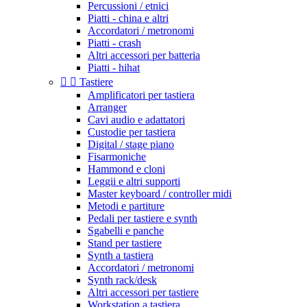
Percussioni / etnici
Piatti - china e altri
Accordatori / metronomi
Piatti - crash
Altri accessori per batteria
Piatti - hihat


Tastiere
Amplificatori per tastiera
Arranger
Cavi audio e adattatori
Custodie per tastiera
Digital / stage piano
Fisarmoniche
Hammond e cloni
Leggii e altri supporti
Master keyboard / controller midi
Metodi e partiture
Pedali per tastiere e synth
Sgabelli e panche
Stand per tastiere
Synth a tastiera
Accordatori / metronomi
Synth rack/desk
Altri accessori per tastiere
Workstation a tastiera