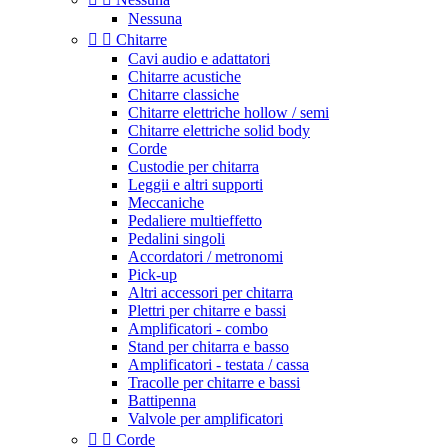
Nessuna


Chitarre
Cavi audio e adattatori
Chitarre acustiche
Chitarre classiche
Chitarre elettriche hollow / semi
Chitarre elettriche solid body
Corde
Custodie per chitarra
Leggii e altri supporti
Meccaniche
Pedaliere multieffetto
Pedalini singoli
Accordatori / metronomi
Pick-up
Altri accessori per chitarra
Plettri per chitarre e bassi
Amplificatori - combo
Stand per chitarra e basso
Amplificatori - testata / cassa
Tracolle per chitarre e bassi
Battipenna
Valvole per amplificatori


Corde