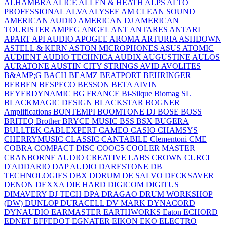
ALHAMBRA
ALICE
ALLEN & HEATH
ALPS
ALTO
PROFESSIONAL
ALVA
ALYSEE
AM CLEAN SOUND
AMERICAN AUDIO
AMERICAN DJ
AMERICAN
TOURISTER
AMPEG
ANGEL
ANT
ANTARES
ANTARI
APART
API AUDIO
APOGEE
AROMA
ARTURIA
ASHDOWN
ASTELL & KERN
ASTON MICROPHONES
ASUS
ATOMIC
AUDIENT
AUDIO TECHNICA
AUDIX
AUGUSTINE
AULOS
AURATONE
AUSTIN CITY STRINGS
AVID
AVOLITES
B&AMP;G
BACH
BEAMZ
BEATPORT
BEHRINGER
BERBEN
BESPECO
BESSON
BETA AIVIN
BEYERDYNAMIC
BG FRANCE
Bi-Silque
Biomag SL
BLACKMAGIC DESIGN
BLACKSTAR
BOGNER
Amplifications
BONTEMPI
BOOMTONE DJ
BOSE
BOSS
BRITEQ
Brother
BRYCE MUSIC
BSS
BSX
BUGERA
BULLTEK
CABLEXPERT
CAMEO
CASIO
CHAMSYS
CHERRYMUSIC
CLASSIC CANTABILE
Clementoni
CME
COBRA
COMPACT DISC
COOC5
COOLER MASTER
CRANBORNE AUDIO
CREATIVE LABS
CROWN
CURCI
D'ADDARIO
DAP AUDIO
DARESTONE
DB
TECHNOLOGIES
DBX
DDRUM
DE SALVO
DECKSAVER
DENON
DEXXA
DIE HARD
DIGICOM
DIGITUS
DIMAVERY
DJ TECH
DPA
DRAGAO
DRUM WORKSHOP
(DW)
DUNLOP
DURACELL
DV MARK
DYNACORD
DYNAUDIO
EARMASTER
EARTHWORKS
Eaton
ECHORD
EDNET
EFFEDOT
EGNATER
EIKON
EKO
ELECTRO