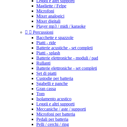
Leggii e altri supporti
Magliette / Felpe
Microfoni
Mixer analogici
Mixer digitali
Player mp3 / midi / karaoke


Percussioni
Bacchette e spazzole
Piatti - ride
Batterie acustiche - set completi
Piatti - splash
Batterie elettroniche - moduli / pad
Rullanti
Batterie elettroniche - set completi
Set di piatti
Custodie per batteria
Sgabelli e panche
Gran cassa
Tom
Isolamento acustico
Leggii e altri supporti
Meccaniche / aste / supporti
Microfoni per batteria
Pedali per batteria
Pelli / cerchi / ring