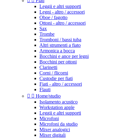


Fiati
Leggii e altri supporti
Legni - altro / accessori
Oboe / fagotto
Ottoni - altro / accessori
Sax
Trombe
Tromboni / bassi tuba
Altri strumenti a fiato
Armonica a bocca
Bocchini e ance per legni
Bocchini per ottoni
Clarinetti
Corni / flicorni
Custodie per fiati
Fiati - altro / accessori
Flauti


Home/studio
Isolamento acustico
Workstation apple
Leggii e altri supporti
Microfoni
Microfoni da studio
Mixer analogici
Mixer digitali