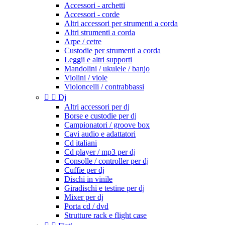
Accessori - archetti
Accessori - corde
Altri accessori per strumenti a corda
Altri strumenti a corda
Arpe / cetre
Custodie per strumenti a corda
Leggii e altri supporti
Mandolini / ukulele / banjo
Violini / viole
Violoncelli / contrabbassi


Dj
Altri accessori per dj
Borse e custodie per dj
Campionatori / groove box
Cavi audio e adattatori
Cd italiani
Cd player / mp3 per dj
Consolle / controller per dj
Cuffie per dj
Dischi in vinile
Giradischi e testine per dj
Mixer per dj
Porta cd / dvd
Strutture rack e flight case