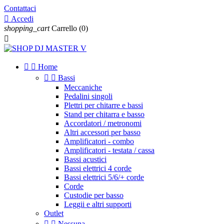
Contattaci

Accedi
shopping_cart
Carrello
(0)



Home


Bassi
Meccaniche
Pedalini singoli
Plettri per chitarre e bassi
Stand per chitarra e basso
Accordatori / metronomi
Altri accessori per basso
Amplificatori - combo
Amplificatori - testata / cassa
Bassi acustici
Bassi elettrici 4 corde
Bassi elettrici 5/6/+ corde
Corde
Custodie per basso
Leggii e altri supporti
Outlet


Nessuna