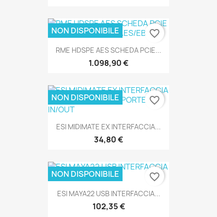
NON DISPONIBILE
favorite_border
RME HDSPE AES SCHEDA PCIE...
SOLO ONLINE
1.098,90 €
NON DISPONIBILE
favorite_border
ESI MIDIMATE EX INTERFACCIA...
SOLO ONLINE
34,80 €
NON DISPONIBILE
favorite_border
ESI MAYA22 USB INTERFACCIA...
SOLO ONLINE
102,35 €