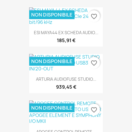
NON DISPONIBILE
favorite_border
ESI MAYA44 EX SCHEDA AUDIO...
SOLO ONLINE
185,91 €
NON DISPONIBILE
favorite_border
SOLO ONLINE
ARTURIA AUDIOFUSE STUDIO...
939,45 €
NON DISPONIBILE
favorite_border
SOLO ONLINE
APOGEE CONTROL REMOTE...