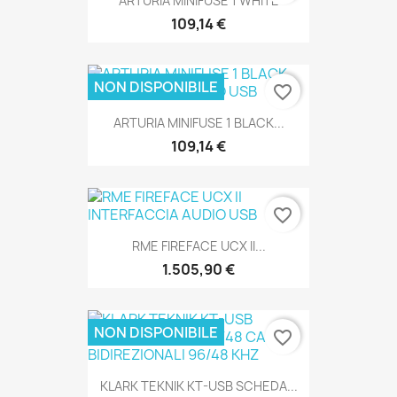
ARTURIA MINIFUSE 1 WHITE
109,14 €
SOLO ONLINE
NON DISPONIBILE
favorite_border
ARTURIA MINIFUSE 1 BLACK...
109,14 €
SOLO ONLINE
favorite_border
RME FIREFACE UCX II...
SOLO ONLINE
1.505,90 €
NON DISPONIBILE
favorite_border
KLARK TEKNIK KT-USB SCHEDA...
SOLO ONLINE