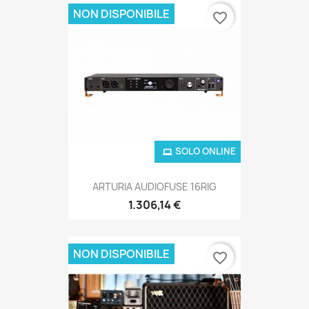
NON DISPONIBILE
favorite_border
SOLO ONLINE
ARTURIA AUDIOFUSE 16RIG
1.306,14 €
NON DISPONIBILE
favorite_border