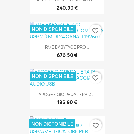
240,90 €
NON DISPONIBILE
favorite_border
SOLO ONLINE
RME BABYFACE PRO...
676,50 €
NON DISPONIBILE
favorite_border
SOLO ONLINE
APOGEE GIO PEDALIERA DI...
196,90 €
NON DISPONIBILE
favorite_border