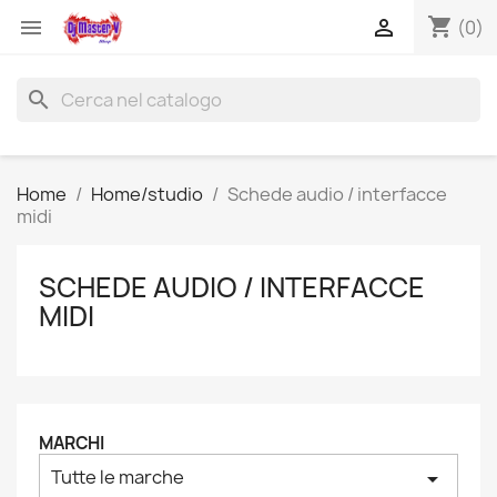
shopping_cart


(0)
search
Home
Home/studio
Schede audio / interfacce
midi
SCHEDE AUDIO / INTERFACCE
MIDI
MARCHI
Tutte le marche
arrow_drop_down