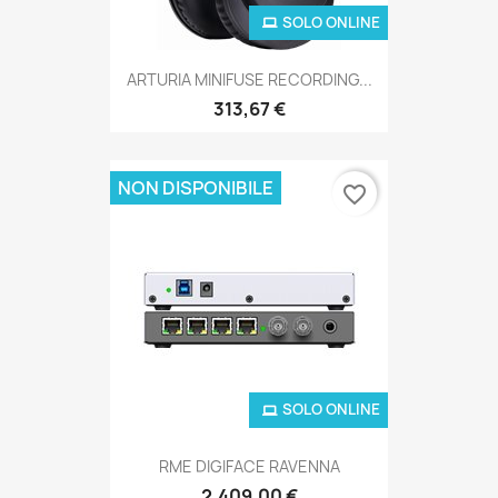
SOLO ONLINE
ARTURIA MINIFUSE RECORDING...
313,67 €
NON DISPONIBILE
favorite_border
SOLO ONLINE
RME DIGIFACE RAVENNA
2.409,00 €