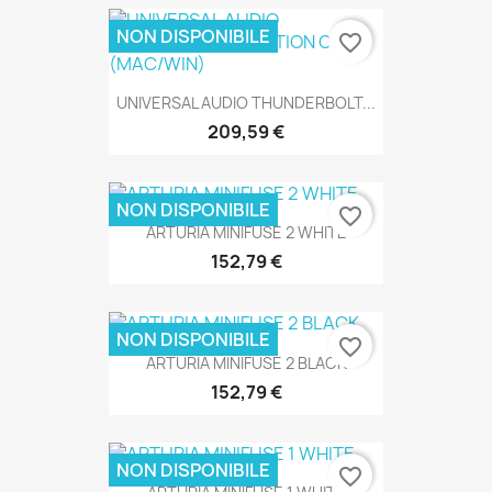
NON DISPONIBILE
favorite_border
UNIVERSAL AUDIO THUNDERBOLT...
SOLO ONLINE
209,59 €
NON DISPONIBILE
favorite_border
ARTURIA MINIFUSE 2 WHITE
SOLO ONLINE
152,79 €
NON DISPONIBILE
favorite_border
ARTURIA MINIFUSE 2 BLACK
152,79 €
SOLO ONLINE
NON DISPONIBILE
favorite_border