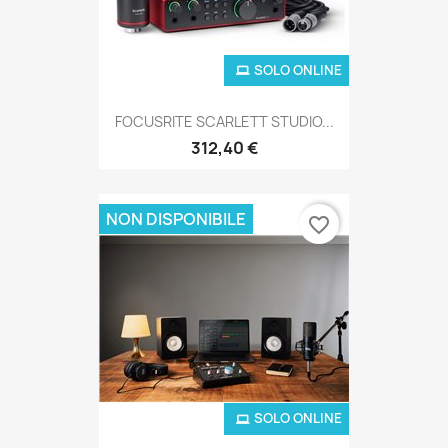
SOLO ONLINE
FOCUSRITE SCARLETT STUDIO...
312,40 €
NON DISPONIBILE
favorite_border
SOLO ONLINE