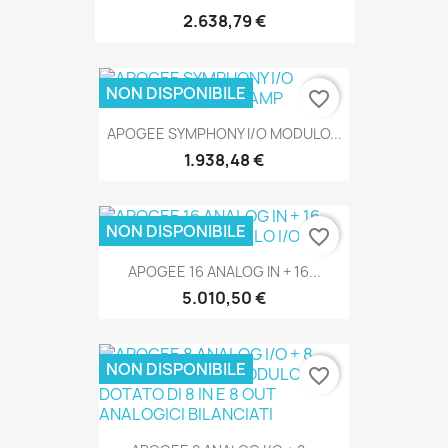
2.638,79 €
NON DISPONIBILE
favorite_border
SOLO ONLINE
APOGEE SYMPHONY I/O MODULO...
1.938,48 €
NON DISPONIBILE
favorite_border
APOGEE 16 ANALOG IN + 16...
SOLO ONLINE
5.010,50 €
NON DISPONIBILE
favorite_border
SOLO ONLINE