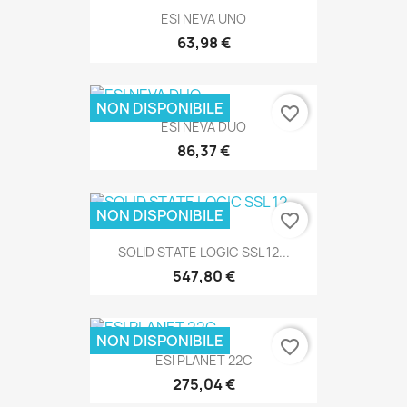
ESI NEVA UNO
63,98 €
NON DISPONIBILE
favorite_border
ESI NEVA DUO
86,37 €
NON DISPONIBILE
favorite_border
SOLID STATE LOGIC SSL 12...
547,80 €
SOLO ONLINE
NON DISPONIBILE
favorite_border
ESI PLANET 22C
275,04 €
SOLO ONLINE