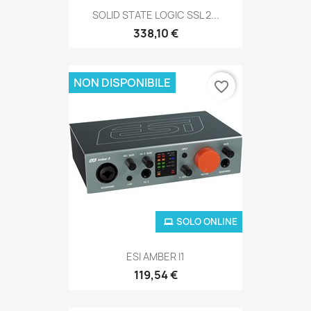
SOLID STATE LOGIC SSL 2...
338,10 €
NON DISPONIBILE
favorite_border
SOLO ONLINE
ESI AMBER I1
119,54 €