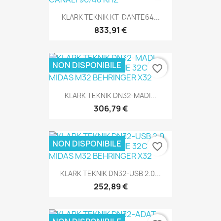
SOLO ONLINE
KLARK TEKNIK KT-DANTE64...
833,91 €
NON DISPONIBILE
favorite_border
SOLO ONLINE
KLARK TEKNIK DN32-MADI...
306,79 €
NON DISPONIBILE
favorite_border
SOLO ONLINE
KLARK TEKNIK DN32-USB 2.0...
252,89 €