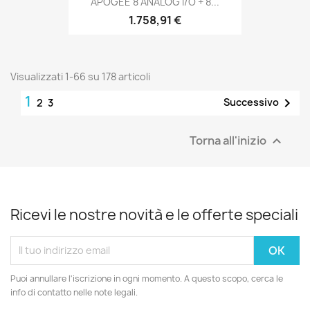
APOGEE 8 ANALOG I/O + 8...
1.758,91 €
Visualizzati 1-66 su 178 articoli
SOLO ONLINE
1

Successivo
2
3
Torna all'inizio

Ricevi le nostre novità e le offerte speciali
Puoi annullare l'iscrizione in ogni momento. A questo scopo, cerca le
info di contatto nelle note legali.