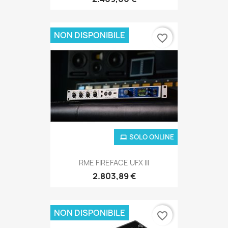
NON DISPONIBILE
favorite_border
SOLO ONLINE
RME FIREFACE UFX III
2.803,89 €
NON DISPONIBILE
favorite_border