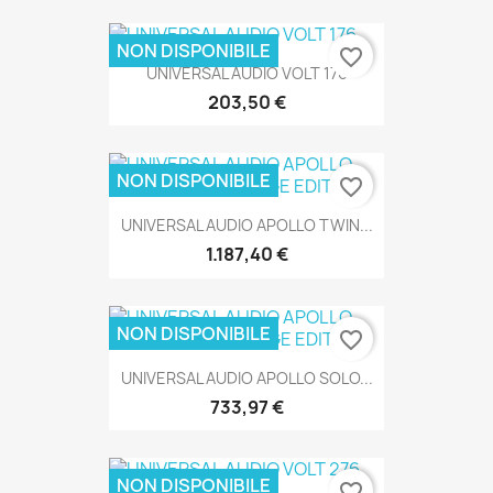
NON DISPONIBILE
favorite_border
UNIVERSAL AUDIO VOLT 176
203,50 €
SOLO ONLINE
NON DISPONIBILE
favorite_border
UNIVERSAL AUDIO APOLLO TWIN...
1.187,40 €
SOLO ONLINE
NON DISPONIBILE
favorite_border
UNIVERSAL AUDIO APOLLO SOLO...
SOLO ONLINE
733,97 €
NON DISPONIBILE
favorite_border