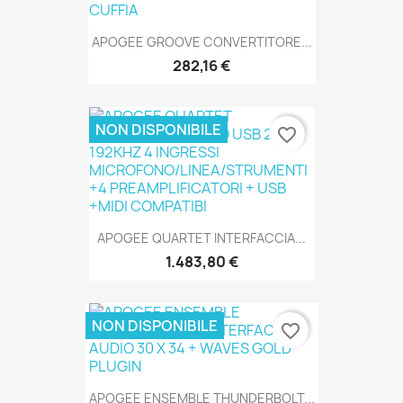
SOLO ONLINE
APOGEE GROOVE CONVERTITORE...
282,16 €
NON DISPONIBILE
favorite_border
SOLO ONLINE
APOGEE QUARTET INTERFACCIA...
1.483,80 €
SOLO ONLINE
NON DISPONIBILE
favorite_border
APOGEE ENSEMBLE THUNDERBOLT...