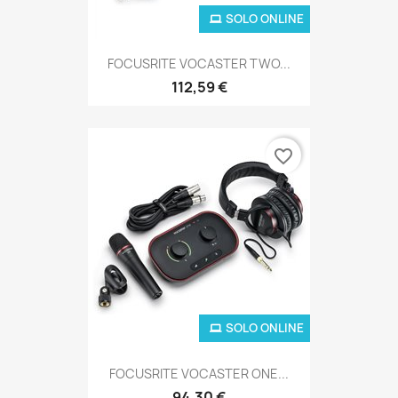
SOLO ONLINE
FOCUSRITE VOCASTER TWO...
112,59 €
favorite_border
SOLO ONLINE
FOCUSRITE VOCASTER ONE...
94,30 €