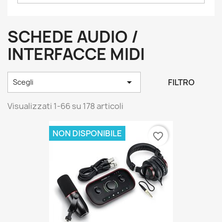
SCHEDE AUDIO /
INTERFACCE MIDI

FILTRO
Scegli
Visualizzati 1-66 su 178 articoli
NON DISPONIBILE
favorite_border