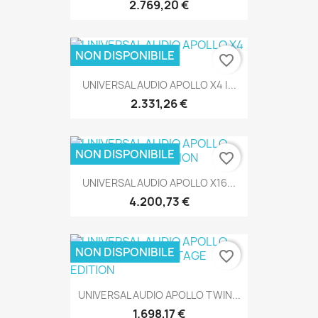
SOLO ONLINE
2.769,20 €
NON DISPONIBILE
favorite_border
UNIVERSAL AUDIO APOLLO X4 |...
SOLO ONLINE
2.331,26 €
NON DISPONIBILE
favorite_border
UNIVERSAL AUDIO APOLLO X16...
SOLO ONLINE
4.200,73 €
NON DISPONIBILE
favorite_border
UNIVERSAL AUDIO APOLLO TWIN...
SOLO ONLINE
1.698,17 €