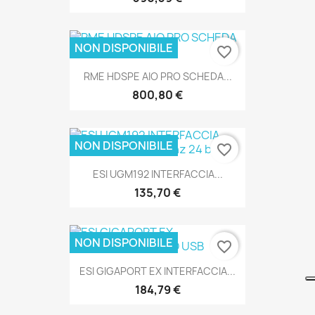
NON DISPONIBILE
favorite_border
RME HDSPE AIO PRO SCHEDA...
SOLO ONLINE
800,80 €
NON DISPONIBILE
favorite_border
ESI UGM192 INTERFACCIA...
SOLO ONLINE
135,70 €
NON DISPONIBILE
favorite_border
ESI GIGAPORT EX INTERFACCIA...
SOLO ONLINE
184,79 €