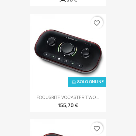
favorite_border
SOLO ONLINE
FOCUSRITE VOCASTER TWO...
155,70 €
favorite_border