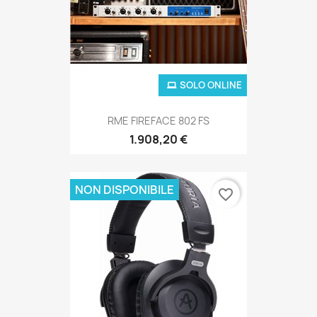
SOLO ONLINE
RME FIREFACE 802 FS
1.908,20 €
NON DISPONIBILE
favorite_border