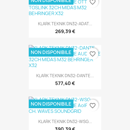
NON DISPONIBILE
favorite_border
SOLO ONLINE
KLARK TEKNIK DN32-ADAT...
269,39 €
NON DISPONIBILE
favorite_border
SOLO ONLINE
KLARK TEKNIK DN32-DANTE...
577,40 €
NON DISPONIBILE
favorite_border
SOLO ONLINE
KLARK TEKNIK DN32-WSG...
390,39 €