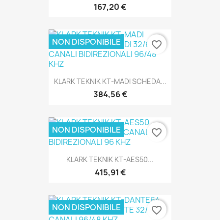
167,20 €
NON DISPONIBILE
favorite_border
SOLO ONLINE
KLARK TEKNIK KT-MADI SCHEDA...
384,56 €
NON DISPONIBILE
favorite_border
SOLO ONLINE
KLARK TEKNIK KT-AES50...
415,91 €
NON DISPONIBILE
favorite_border