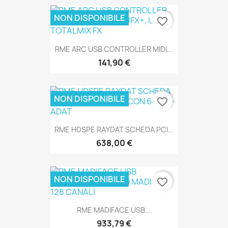
NON DISPONIBILE
favorite_border
RME ARC USB CONTROLLER MIDI...
SOLO ONLINE
141,90 €
NON DISPONIBILE
favorite_border
SOLO ONLINE
RME HDSPE RAYDAT SCHEDA PCI...
638,00 €
NON DISPONIBILE
favorite_border
SOLO ONLINE
RME MADIFACE USB...
933,79 €