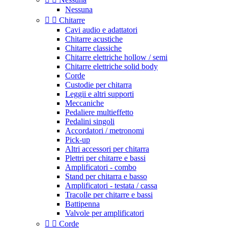
Nessuna


Chitarre
Cavi audio e adattatori
Chitarre acustiche
Chitarre classiche
Chitarre elettriche hollow / semi
Chitarre elettriche solid body
Corde
Custodie per chitarra
Leggii e altri supporti
Meccaniche
Pedaliere multieffetto
Pedalini singoli
Accordatori / metronomi
Pick-up
Altri accessori per chitarra
Plettri per chitarre e bassi
Amplificatori - combo
Stand per chitarra e basso
Amplificatori - testata / cassa
Tracolle per chitarre e bassi
Battipenna
Valvole per amplificatori


Corde