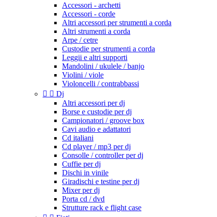
Accessori - archetti
Accessori - corde
Altri accessori per strumenti a corda
Altri strumenti a corda
Arpe / cetre
Custodie per strumenti a corda
Leggii e altri supporti
Mandolini / ukulele / banjo
Violini / viole
Violoncelli / contrabbassi


Dj
Altri accessori per dj
Borse e custodie per dj
Campionatori / groove box
Cavi audio e adattatori
Cd italiani
Cd player / mp3 per dj
Consolle / controller per dj
Cuffie per dj
Dischi in vinile
Giradischi e testine per dj
Mixer per dj
Porta cd / dvd
Strutture rack e flight case