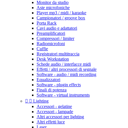
Monitor da studio
Aste microfoniche
Player mp3 / midi / karaoke
Campionatori / groove box
Porta Rack
Cavi audio e adattatori
Preamplificatori
Compressori / limiter
Radiomicrofoni
Cuffie
Registratori multitraccia
Desk Workstation
Schede audio / interfacce midi
Effetti / altri processori di segnale
Software - audio / midi recording
Equalizzatori
Software - plugin effects
Finali di potenza
Software - virtual instruments


Lighting
Accessori - gelatine
Accessori - lampade
Altri accessori per lighting
Altri effetti luce
Laser