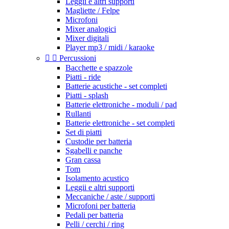
Leggii e altri supporti
Magliette / Felpe
Microfoni
Mixer analogici
Mixer digitali
Player mp3 / midi / karaoke


Percussioni
Bacchette e spazzole
Piatti - ride
Batterie acustiche - set completi
Piatti - splash
Batterie elettroniche - moduli / pad
Rullanti
Batterie elettroniche - set completi
Set di piatti
Custodie per batteria
Sgabelli e panche
Gran cassa
Tom
Isolamento acustico
Leggii e altri supporti
Meccaniche / aste / supporti
Microfoni per batteria
Pedali per batteria
Pelli / cerchi / ring