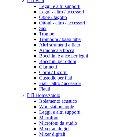


Fiati
Leggii e altri supporti
Legni - altro / accessori
Oboe / fagotto
Ottoni - altro / accessori
Sax
Trombe
Tromboni / bassi tuba
Altri strumenti a fiato
Armonica a bocca
Bocchini e ance per legni
Bocchini per ottoni
Clarinetti
Corni / flicorni
Custodie per fiati
Fiati - altro / accessori
Flauti


Home/studio
Isolamento acustico
Workstation apple
Leggii e altri supporti
Microfoni
Microfoni da studio
Mixer analogici
Mixer digitali