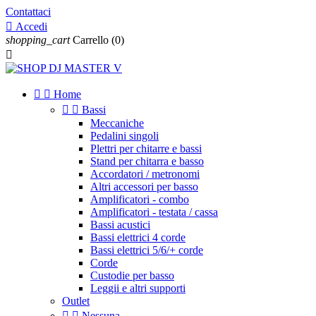
Contattaci

Accedi
shopping_cart
Carrello
(0)



Home


Bassi
Meccaniche
Pedalini singoli
Plettri per chitarre e bassi
Stand per chitarra e basso
Accordatori / metronomi
Altri accessori per basso
Amplificatori - combo
Amplificatori - testata / cassa
Bassi acustici
Bassi elettrici 4 corde
Bassi elettrici 5/6/+ corde
Corde
Custodie per basso
Leggii e altri supporti
Outlet


Nessuna