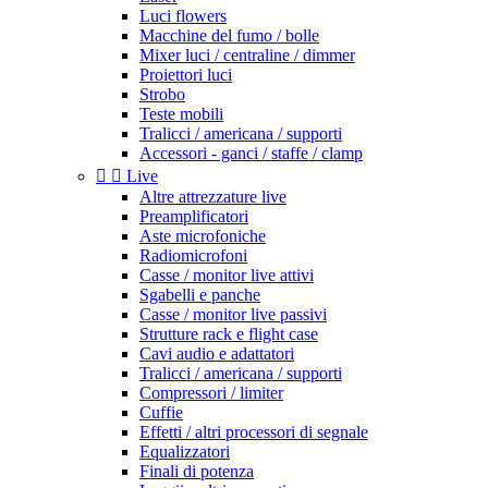
Luci flowers
Macchine del fumo / bolle
Mixer luci / centraline / dimmer
Proiettori luci
Strobo
Teste mobili
Tralicci / americana / supporti
Accessori - ganci / staffe / clamp


Live
Altre attrezzature live
Preamplificatori
Aste microfoniche
Radiomicrofoni
Casse / monitor live attivi
Sgabelli e panche
Casse / monitor live passivi
Strutture rack e flight case
Cavi audio e adattatori
Tralicci / americana / supporti
Compressori / limiter
Cuffie
Effetti / altri processori di segnale
Equalizzatori
Finali di potenza