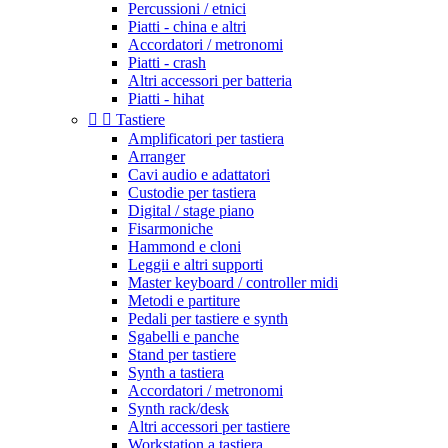
Percussioni / etnici
Piatti - china e altri
Accordatori / metronomi
Piatti - crash
Altri accessori per batteria
Piatti - hihat


Tastiere
Amplificatori per tastiera
Arranger
Cavi audio e adattatori
Custodie per tastiera
Digital / stage piano
Fisarmoniche
Hammond e cloni
Leggii e altri supporti
Master keyboard / controller midi
Metodi e partiture
Pedali per tastiere e synth
Sgabelli e panche
Stand per tastiere
Synth a tastiera
Accordatori / metronomi
Synth rack/desk
Altri accessori per tastiere
Workstation a tastiera