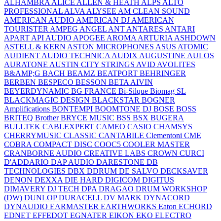
ALHAMBRA
ALICE
ALLEN & HEATH
ALPS
ALTO
PROFESSIONAL
ALVA
ALYSEE
AM CLEAN SOUND
AMERICAN AUDIO
AMERICAN DJ
AMERICAN
TOURISTER
AMPEG
ANGEL
ANT
ANTARES
ANTARI
APART
API AUDIO
APOGEE
AROMA
ARTURIA
ASHDOWN
ASTELL & KERN
ASTON MICROPHONES
ASUS
ATOMIC
AUDIENT
AUDIO TECHNICA
AUDIX
AUGUSTINE
AULOS
AURATONE
AUSTIN CITY STRINGS
AVID
AVOLITES
B&AMP;G
BACH
BEAMZ
BEATPORT
BEHRINGER
BERBEN
BESPECO
BESSON
BETA AIVIN
BEYERDYNAMIC
BG FRANCE
Bi-Silque
Biomag SL
BLACKMAGIC DESIGN
BLACKSTAR
BOGNER
Amplifications
BONTEMPI
BOOMTONE DJ
BOSE
BOSS
BRITEQ
Brother
BRYCE MUSIC
BSS
BSX
BUGERA
BULLTEK
CABLEXPERT
CAMEO
CASIO
CHAMSYS
CHERRYMUSIC
CLASSIC CANTABILE
Clementoni
CME
COBRA
COMPACT DISC
COOC5
COOLER MASTER
CRANBORNE AUDIO
CREATIVE LABS
CROWN
CURCI
D'ADDARIO
DAP AUDIO
DARESTONE
DB
TECHNOLOGIES
DBX
DDRUM
DE SALVO
DECKSAVER
DENON
DEXXA
DIE HARD
DIGICOM
DIGITUS
DIMAVERY
DJ TECH
DPA
DRAGAO
DRUM WORKSHOP
(DW)
DUNLOP
DURACELL
DV MARK
DYNACORD
DYNAUDIO
EARMASTER
EARTHWORKS
Eaton
ECHORD
EDNET
EFFEDOT
EGNATER
EIKON
EKO
ELECTRO