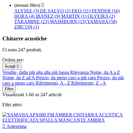
(nessun filtro)

ALYSEE (3)
DE SALVO (2)
EKO (21)
FENDER (16)
HORA (4)
IBANEZ (9)
MARTIN (1)
OLVEIRA (2)
TAKAMINE (23)
WASHBURN (13)
YAMAHA (58)
ZIRCON (1)
Chitarre acustiche
Ci sono 247 prodotti.
Ordina per:
Scegli

Vendite, dalla più alta alla più bassa
Rilevanza
Nome, da A a Z
Nome, da Z ad A
Prezzo, da meno caro a più caro
Prezzo, da più
caro a meno caro
Riferimento, A - Z
Riferimento, Z - A
Filtro
Visualizzati 1-66 su 247 articoli
Filtri attivi

Anteprima