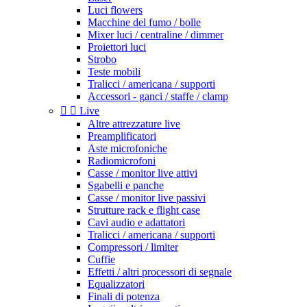
Luci flowers
Macchine del fumo / bolle
Mixer luci / centraline / dimmer
Proiettori luci
Strobo
Teste mobili
Tralicci / americana / supporti
Accessori - ganci / staffe / clamp


Live
Altre attrezzature live
Preamplificatori
Aste microfoniche
Radiomicrofoni
Casse / monitor live attivi
Sgabelli e panche
Casse / monitor live passivi
Strutture rack e flight case
Cavi audio e adattatori
Tralicci / americana / supporti
Compressori / limiter
Cuffie
Effetti / altri processori di segnale
Equalizzatori
Finali di potenza