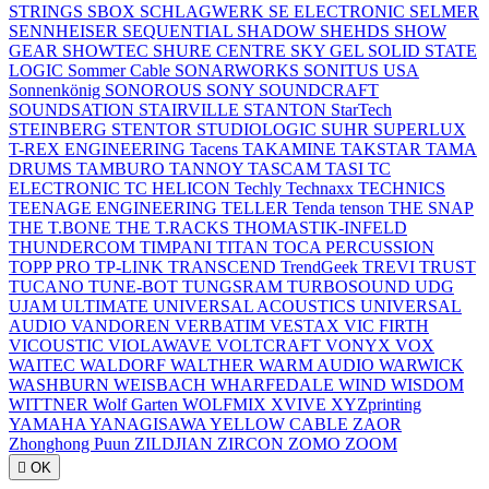
STRINGS
SBOX
SCHLAGWERK
SE ELECTRONIC
SELMER
SENNHEISER
SEQUENTIAL
SHADOW
SHEHDS
SHOW
GEAR
SHOWTEC
SHURE CENTRE
SKY GEL
SOLID STATE
LOGIC
Sommer Cable
SONARWORKS
SONITUS USA
Sonnenkönig
SONOROUS
SONY
SOUNDCRAFT
SOUNDSATION
STAIRVILLE
STANTON
StarTech
STEINBERG
STENTOR
STUDIOLOGIC
SUHR
SUPERLUX
T-REX ENGINEERING
Tacens
TAKAMINE
TAKSTAR
TAMA
DRUMS
TAMBURO
TANNOY
TASCAM
TASI
TC
ELECTRONIC
TC HELICON
Techly
Technaxx
TECHNICS
TEENAGE ENGINEERING
TELLER
Tenda
tenson
THE SNAP
THE T.BONE
THE T.RACKS
THOMASTIK-INFELD
THUNDERCOM
TIMPANI
TITAN
TOCA PERCUSSION
TOPP PRO
TP-LINK
TRANSCEND
TrendGeek
TREVI
TRUST
TUCANO
TUNE-BOT
TUNGSRAM
TURBOSOUND
UDG
UJAM
ULTIMATE
UNIVERSAL ACOUSTICS
UNIVERSAL
AUDIO
VANDOREN
VERBATIM
VESTAX
VIC FIRTH
VICOUSTIC
VIOLAWAVE
VOLTCRAFT
VONYX
VOX
WAITEC
WALDORF
WALTHER
WARM AUDIO
WARWICK
WASHBURN
WEISBACH
WHARFEDALE
WIND
WISDOM
WITTNER
Wolf Garten
WOLFMIX
XVIVE
XYZprinting
YAMAHA
YANAGISAWA
YELLOW CABLE
ZAOR
Zhonghong Puun
ZILDJIAN
ZIRCON
ZOMO
ZOOM

OK