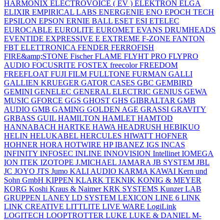
HARMONIX
ELECTROVOICE ( EV )
ELEKTRON
ELGA
ELIXIR
EMPIRICAL LABS
ENERGENIE
ENO
EPOCH TECH
EPSILON
EPSON
ERNIE BALL
ESET
ESI
ETELEC
EUROCABLE
EUROLITE
EUROMET
EVANS DRUMHEADS
EVENTIDE
EXPRESSIVE E
EXTREME
F-ZONE
FANTON
FBT ELETTRONICA
FENDER
FERROFISH
FIRE&amp;STONE
Fischer
FLAME
FLYHT PRO
FLYPRO
AUDIO
FOCUSRITE
FOSTEX
freecolor
FREEDOM
FREEFLOAT
FUJI FILM
FULLTONE
FURMAN
GALLI
GALLIEN KRUEGER
GATOR CASES
GBC
GEMBIRD
GEMINI
GENELEC
GENERAL ELECTRIC
GENIUS
GEWA
MUSIC
GFORCE
GGS
GHOST
GHS
GIBRALTAR
GMB
AUDIO
GMB GAMING
GOLDEN AGE
GRASSI
GRAVITY
GRBASS
GUIL
HAMILTON
HAMLET
HAMTOD
HANNABACH
HARTKE
HAWA
HEADRUSH
HEBIKUO
HELIN
HELUKABEL
HERCULES
HIWATT
HOFNER
HOHNER
HORA
HOTWIRE
HP
IBANEZ
IGS
INCAS
INFINITY
INFOSEC
INLINE
INNOVISION
Intellinet
IOMEGA
ION
ITEK
IZOTOPE
J.MICHAEL
JAMARA
JB SYSTEM
JBL
JC
JOYO
JTS
Jumo
KALI AUDIO
KARMA
KAWAI
Kern und
Sohn GmbH
KIPPEN
KLARK TEKNIK
KONIG & MEYER
KORG
Koshi
Kraus & Naimer
KRK SYSTEMS
Kunzer
LAB
GRUPPEN
LANEY
LD SYSTEM
LEXICON
LINE 6
LINK
LINK CREATIVE
LITTLITE
LIVE WARE
LogiLink
LOGITECH
LOOPTROTTER
LUKE
LUKE & DANIEL
M-