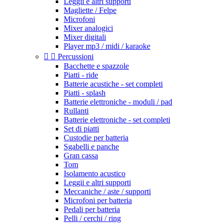
Leggii e altri supporti
Magliette / Felpe
Microfoni
Mixer analogici
Mixer digitali
Player mp3 / midi / karaoke


Percussioni
Bacchette e spazzole
Piatti - ride
Batterie acustiche - set completi
Piatti - splash
Batterie elettroniche - moduli / pad
Rullanti
Batterie elettroniche - set completi
Set di piatti
Custodie per batteria
Sgabelli e panche
Gran cassa
Tom
Isolamento acustico
Leggii e altri supporti
Meccaniche / aste / supporti
Microfoni per batteria
Pedali per batteria
Pelli / cerchi / ring