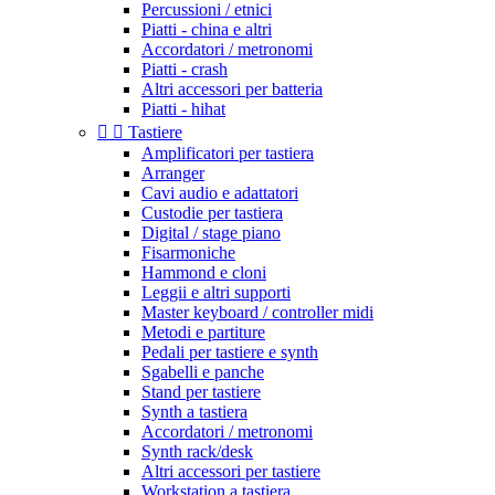
Percussioni / etnici
Piatti - china e altri
Accordatori / metronomi
Piatti - crash
Altri accessori per batteria
Piatti - hihat


Tastiere
Amplificatori per tastiera
Arranger
Cavi audio e adattatori
Custodie per tastiera
Digital / stage piano
Fisarmoniche
Hammond e cloni
Leggii e altri supporti
Master keyboard / controller midi
Metodi e partiture
Pedali per tastiere e synth
Sgabelli e panche
Stand per tastiere
Synth a tastiera
Accordatori / metronomi
Synth rack/desk
Altri accessori per tastiere
Workstation a tastiera