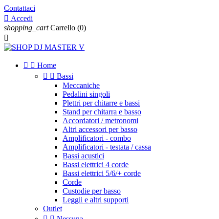
Contattaci

Accedi
shopping_cart
Carrello
(0)



Home


Bassi
Meccaniche
Pedalini singoli
Plettri per chitarre e bassi
Stand per chitarra e basso
Accordatori / metronomi
Altri accessori per basso
Amplificatori - combo
Amplificatori - testata / cassa
Bassi acustici
Bassi elettrici 4 corde
Bassi elettrici 5/6/+ corde
Corde
Custodie per basso
Leggii e altri supporti
Outlet


Nessuna