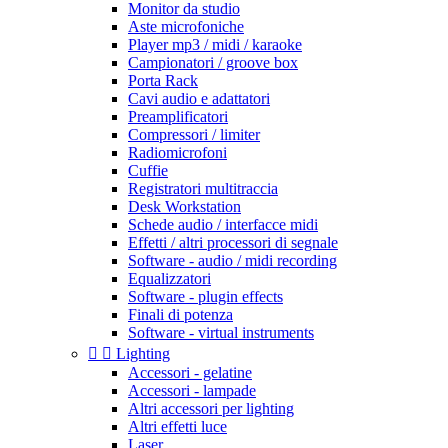
Monitor da studio
Aste microfoniche
Player mp3 / midi / karaoke
Campionatori / groove box
Porta Rack
Cavi audio e adattatori
Preamplificatori
Compressori / limiter
Radiomicrofoni
Cuffie
Registratori multitraccia
Desk Workstation
Schede audio / interfacce midi
Effetti / altri processori di segnale
Software - audio / midi recording
Equalizzatori
Software - plugin effects
Finali di potenza
Software - virtual instruments


Lighting
Accessori - gelatine
Accessori - lampade
Altri accessori per lighting
Altri effetti luce
Laser