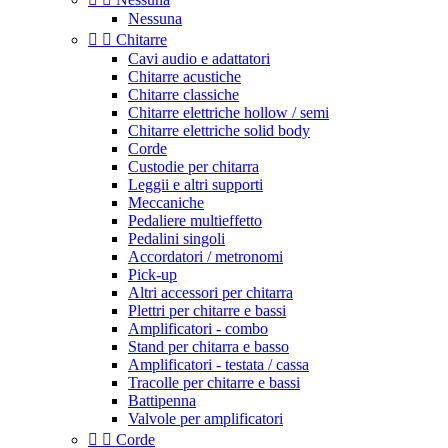
Nessuna


Chitarre
Cavi audio e adattatori
Chitarre acustiche
Chitarre classiche
Chitarre elettriche hollow / semi
Chitarre elettriche solid body
Corde
Custodie per chitarra
Leggii e altri supporti
Meccaniche
Pedaliere multieffetto
Pedalini singoli
Accordatori / metronomi
Pick-up
Altri accessori per chitarra
Plettri per chitarre e bassi
Amplificatori - combo
Stand per chitarra e basso
Amplificatori - testata / cassa
Tracolle per chitarre e bassi
Battipenna
Valvole per amplificatori


Corde