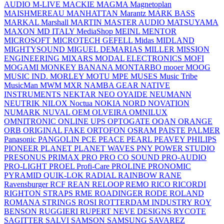
AUDIO
M-LIVE
MACKIE
MAGMA
Magnetoplan
MAISHMEREAU
MANHATTAN
Marantz
MARK BASS
MARKAL
Marshall
MARTIN
MASTER AUDIO
MATSUYAMA
MAXON
MD ITALY
MediaShop
MEINL
MENTOR
MICROSOFT
MICROTECH GEFELL
Midas
MIDLAND
MIGHTYSOUND
MIGUEL DEMARIAS
MILLER
MISSION
ENGINEERING
MIXARS
MODAL ELECTRONICS
MOFI
MOGAMI
MONKEY BANANA
MONTARBO
mooer
MOOG
MUSIC IND.
MORLEY
MOTU
MPE
MUSES
Music Tribe
MusicMan
MWM
MXR
NAMBA GEAR
NATIVE
INSTRUMENTS
NEKTAR
NEO OYAIDE
NEUMANN
NEUTRIK
NILOX
Noctua
NOKIA
NORD
NOVATION
NUMARK
NUVAL
OEM
OLVEIRA
OMNILUX
OMNITRONIC
ONLINE UPS
OPTOGATE
OQAN
ORANGE
ORB
ORIGINAL FAKE
ORTOFON
OSRAM
PAISTE
PALMER
Panasonic
PANGOLIN
PCE
PEACE
PEARL
PEAVEY
PHILIPS
PIONEER
PLANET
PLANET WAVES
PNY
POWER STUDIO
PRESONUS
PRIMAX
PRO
PRO CO SOUND
PRO-AUDIO
PRO-LIGHT
PROEL
Profi-Care
PROLINE
PRONOMIC
PYRAMID
QUIK-LOK
RADIAL
RAINBOW
RANE
Ravensburger
RCF
REAN
RELOOP
REMO
RICO
RICORDI
RIGHTON STRAPS
RME
ROADINGER
RODE
ROLAND
ROMANA STRINGS
ROSI
ROTTERDAM INDUSTRY
ROY
BENSON
RUGGIERI
RUPERT NEVE DESIGNS
RYCOTE
SAGITTER
SALVI
SAMSON
SAMSUNG
SAVAREZ