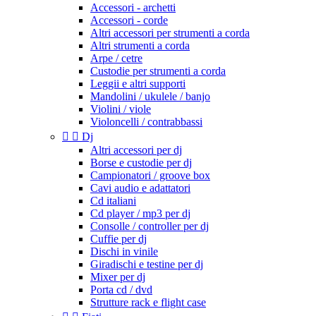
Accessori - archetti
Accessori - corde
Altri accessori per strumenti a corda
Altri strumenti a corda
Arpe / cetre
Custodie per strumenti a corda
Leggii e altri supporti
Mandolini / ukulele / banjo
Violini / viole
Violoncelli / contrabbassi


Dj
Altri accessori per dj
Borse e custodie per dj
Campionatori / groove box
Cavi audio e adattatori
Cd italiani
Cd player / mp3 per dj
Consolle / controller per dj
Cuffie per dj
Dischi in vinile
Giradischi e testine per dj
Mixer per dj
Porta cd / dvd
Strutture rack e flight case