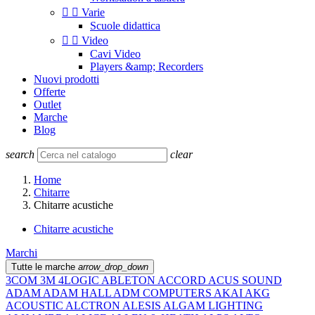


Varie
Scuole didattica


Video
Cavi Video
Players &amp; Recorders
Nuovi prodotti
Offerte
Outlet
Marche
Blog
search
clear
Home
Chitarre
Chitarre acustiche
Chitarre acustiche
Marchi
Tutte le marche
arrow_drop_down
3COM
3M
4LOGIC
ABLETON
ACCORD
ACUS SOUND
ADAM
ADAM HALL
ADM COMPUTERS
AKAI
AKG
ACOUSTIC
ALCTRON
ALESIS
ALGAM LIGHTING