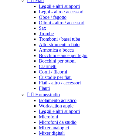


Fiati
Leggii e altri supporti
Legni - altro / accessori
Oboe / fagotto
Ottoni - altro / accessori
Sax
Trombe
Tromboni / bassi tuba
Altri strumenti a fiato
Armonica a bocca
Bocchini e ance per legni
Bocchini per ottoni
Clarinetti
Corni / flicorni
Custodie per fiati
Fiati - altro / accessori
Flauti


Home/studio
Isolamento acustico
Workstation apple
Leggii e altri supporti
Microfoni
Microfoni da studio
Mixer analogici
Mixer digitali