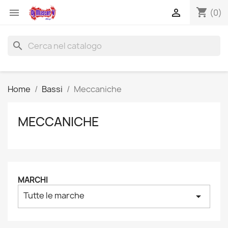
shopping_cart


(0)
search
Home
Bassi
Meccaniche
MECCANICHE
MARCHI
Tutte le marche
arrow_drop_down