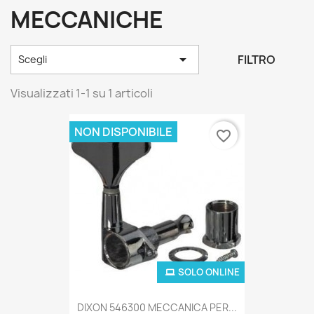
MECCANICHE

FILTRO
Scegli
Visualizzati 1-1 su 1 articoli
NON DISPONIBILE
favorite_border
SOLO ONLINE
DIXON 546300 MECCANICA PER...