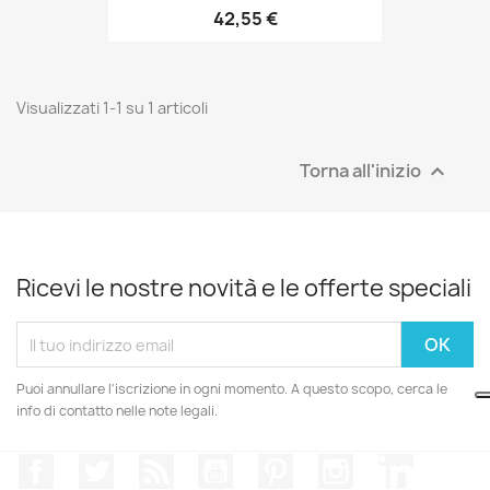
42,55 €
Visualizzati 1-1 su 1 articoli
Torna all'inizio

Ricevi le nostre novità e le offerte speciali
Puoi annullare l'iscrizione in ogni momento. A questo scopo, cerca le
info di contatto nelle note legali.
Facebook
Twitter
Rss
YouTube
Pinterest
Instagram
LinkedIn