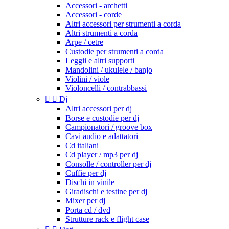
Accessori - archetti
Accessori - corde
Altri accessori per strumenti a corda
Altri strumenti a corda
Arpe / cetre
Custodie per strumenti a corda
Leggii e altri supporti
Mandolini / ukulele / banjo
Violini / viole
Violoncelli / contrabbassi


Dj
Altri accessori per dj
Borse e custodie per dj
Campionatori / groove box
Cavi audio e adattatori
Cd italiani
Cd player / mp3 per dj
Consolle / controller per dj
Cuffie per dj
Dischi in vinile
Giradischi e testine per dj
Mixer per dj
Porta cd / dvd
Strutture rack e flight case