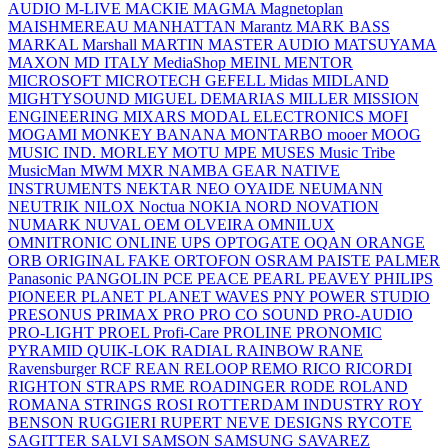
AUDIO
M-LIVE
MACKIE
MAGMA
Magnetoplan
MAISHMEREAU
MANHATTAN
Marantz
MARK BASS
MARKAL
Marshall
MARTIN
MASTER AUDIO
MATSUYAMA
MAXON
MD ITALY
MediaShop
MEINL
MENTOR
MICROSOFT
MICROTECH GEFELL
Midas
MIDLAND
MIGHTYSOUND
MIGUEL DEMARIAS
MILLER
MISSION
ENGINEERING
MIXARS
MODAL ELECTRONICS
MOFI
MOGAMI
MONKEY BANANA
MONTARBO
mooer
MOOG
MUSIC IND.
MORLEY
MOTU
MPE
MUSES
Music Tribe
MusicMan
MWM
MXR
NAMBA GEAR
NATIVE
INSTRUMENTS
NEKTAR
NEO OYAIDE
NEUMANN
NEUTRIK
NILOX
Noctua
NOKIA
NORD
NOVATION
NUMARK
NUVAL
OEM
OLVEIRA
OMNILUX
OMNITRONIC
ONLINE UPS
OPTOGATE
OQAN
ORANGE
ORB
ORIGINAL FAKE
ORTOFON
OSRAM
PAISTE
PALMER
Panasonic
PANGOLIN
PCE
PEACE
PEARL
PEAVEY
PHILIPS
PIONEER
PLANET
PLANET WAVES
PNY
POWER STUDIO
PRESONUS
PRIMAX
PRO
PRO CO SOUND
PRO-AUDIO
PRO-LIGHT
PROEL
Profi-Care
PROLINE
PRONOMIC
PYRAMID
QUIK-LOK
RADIAL
RAINBOW
RANE
Ravensburger
RCF
REAN
RELOOP
REMO
RICO
RICORDI
RIGHTON STRAPS
RME
ROADINGER
RODE
ROLAND
ROMANA STRINGS
ROSI
ROTTERDAM INDUSTRY
ROY
BENSON
RUGGIERI
RUPERT NEVE DESIGNS
RYCOTE
SAGITTER
SALVI
SAMSON
SAMSUNG
SAVAREZ