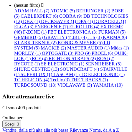
(nessun filtro)

ADAM HALL (7)
ATOMIC (5)
BEHRINGER (2)
BOSE
(5)
CABLEXPERT (6)
COBRA (9)
DB TECHNOLOGIES
(12)
DBX (1)
DECKSAVER (1)
DPA (1)
DURACELL (1)
ELGA (3)
ENERGENIE (7)
EUROLITE (4)
EXTREME
(46)
F-ZONE (1)
FBT ELETTRONICA (3)
FURMAN (5)
GEMBIRD (5)
GRAVITY (4)
JBL (4)
JTS (3)
KARMA (6)
KLARK TEKNIK (2)
KONIG & MEYER (5)
LD
SYSTEM (5)
MACKIE (2)
MASTER AUDIO (1)
Midas (1)
MORLEY (1)
OPTOGATE (3)
PRO (9)
PROEL (6)
QUIK-
LOK (1)
RCF (4)
RIGHTON STRAPS (2)
ROSI (2)
RYCOTE (1)
SE ELECTRONIC (1)
SENNHEISER (5)
SHURE CENTRE (13)
SOUNDCRAFT (4)
STAIRVILLE
(1)
SUPERLUX (1)
TASCAM (1)
TC ELECTRONIC (1)
TC HELICON (4)
Techly (3)
THE T.RACKS (1)
TURBOSOUND (18)
VIOLAWAVE (3)
YAMAHA (10)
Altre attrezzature live
Ci sono 409 prodotti.
Ordina per:
Scegli

Vendite, dalla più alta alla più bassa
Rilevanza
Nome, da A a Z