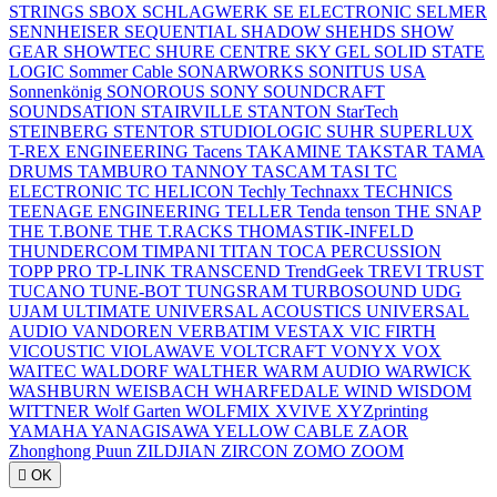
STRINGS
SBOX
SCHLAGWERK
SE ELECTRONIC
SELMER
SENNHEISER
SEQUENTIAL
SHADOW
SHEHDS
SHOW
GEAR
SHOWTEC
SHURE CENTRE
SKY GEL
SOLID STATE
LOGIC
Sommer Cable
SONARWORKS
SONITUS USA
Sonnenkönig
SONOROUS
SONY
SOUNDCRAFT
SOUNDSATION
STAIRVILLE
STANTON
StarTech
STEINBERG
STENTOR
STUDIOLOGIC
SUHR
SUPERLUX
T-REX ENGINEERING
Tacens
TAKAMINE
TAKSTAR
TAMA
DRUMS
TAMBURO
TANNOY
TASCAM
TASI
TC
ELECTRONIC
TC HELICON
Techly
Technaxx
TECHNICS
TEENAGE ENGINEERING
TELLER
Tenda
tenson
THE SNAP
THE T.BONE
THE T.RACKS
THOMASTIK-INFELD
THUNDERCOM
TIMPANI
TITAN
TOCA PERCUSSION
TOPP PRO
TP-LINK
TRANSCEND
TrendGeek
TREVI
TRUST
TUCANO
TUNE-BOT
TUNGSRAM
TURBOSOUND
UDG
UJAM
ULTIMATE
UNIVERSAL ACOUSTICS
UNIVERSAL
AUDIO
VANDOREN
VERBATIM
VESTAX
VIC FIRTH
VICOUSTIC
VIOLAWAVE
VOLTCRAFT
VONYX
VOX
WAITEC
WALDORF
WALTHER
WARM AUDIO
WARWICK
WASHBURN
WEISBACH
WHARFEDALE
WIND
WISDOM
WITTNER
Wolf Garten
WOLFMIX
XVIVE
XYZprinting
YAMAHA
YANAGISAWA
YELLOW CABLE
ZAOR
Zhonghong Puun
ZILDJIAN
ZIRCON
ZOMO
ZOOM

OK