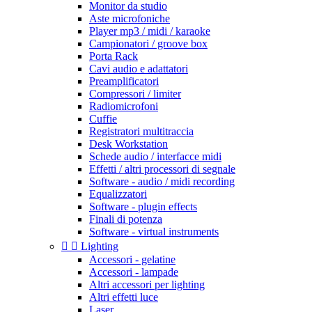
Monitor da studio
Aste microfoniche
Player mp3 / midi / karaoke
Campionatori / groove box
Porta Rack
Cavi audio e adattatori
Preamplificatori
Compressori / limiter
Radiomicrofoni
Cuffie
Registratori multitraccia
Desk Workstation
Schede audio / interfacce midi
Effetti / altri processori di segnale
Software - audio / midi recording
Equalizzatori
Software - plugin effects
Finali di potenza
Software - virtual instruments


Lighting
Accessori - gelatine
Accessori - lampade
Altri accessori per lighting
Altri effetti luce
Laser