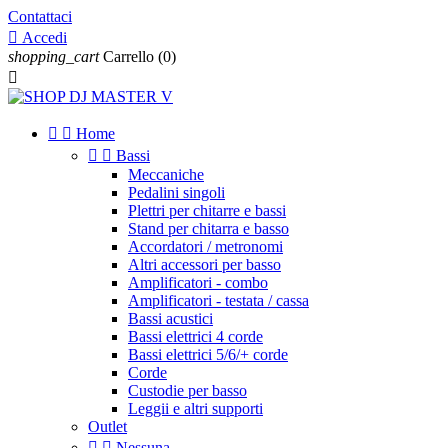
Contattaci

Accedi
shopping_cart
Carrello
(0)



Home


Bassi
Meccaniche
Pedalini singoli
Plettri per chitarre e bassi
Stand per chitarra e basso
Accordatori / metronomi
Altri accessori per basso
Amplificatori - combo
Amplificatori - testata / cassa
Bassi acustici
Bassi elettrici 4 corde
Bassi elettrici 5/6/+ corde
Corde
Custodie per basso
Leggii e altri supporti
Outlet


Nessuna