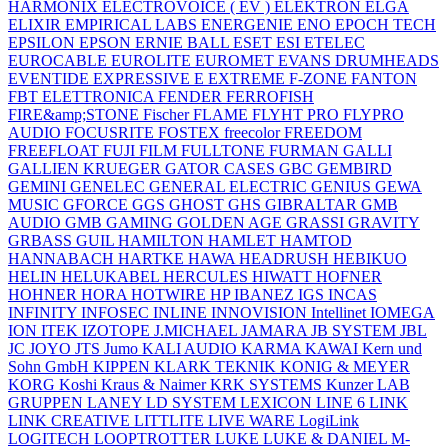
HARMONIX
ELECTROVOICE ( EV )
ELEKTRON
ELGA
ELIXIR
EMPIRICAL LABS
ENERGENIE
ENO
EPOCH TECH
EPSILON
EPSON
ERNIE BALL
ESET
ESI
ETELEC
EUROCABLE
EUROLITE
EUROMET
EVANS DRUMHEADS
EVENTIDE
EXPRESSIVE E
EXTREME
F-ZONE
FANTON
FBT ELETTRONICA
FENDER
FERROFISH
FIRE&amp;STONE
Fischer
FLAME
FLYHT PRO
FLYPRO
AUDIO
FOCUSRITE
FOSTEX
freecolor
FREEDOM
FREEFLOAT
FUJI FILM
FULLTONE
FURMAN
GALLI
GALLIEN KRUEGER
GATOR CASES
GBC
GEMBIRD
GEMINI
GENELEC
GENERAL ELECTRIC
GENIUS
GEWA
MUSIC
GFORCE
GGS
GHOST
GHS
GIBRALTAR
GMB
AUDIO
GMB GAMING
GOLDEN AGE
GRASSI
GRAVITY
GRBASS
GUIL
HAMILTON
HAMLET
HAMTOD
HANNABACH
HARTKE
HAWA
HEADRUSH
HEBIKUO
HELIN
HELUKABEL
HERCULES
HIWATT
HOFNER
HOHNER
HORA
HOTWIRE
HP
IBANEZ
IGS
INCAS
INFINITY
INFOSEC
INLINE
INNOVISION
Intellinet
IOMEGA
ION
ITEK
IZOTOPE
J.MICHAEL
JAMARA
JB SYSTEM
JBL
JC
JOYO
JTS
Jumo
KALI AUDIO
KARMA
KAWAI
Kern und
Sohn GmbH
KIPPEN
KLARK TEKNIK
KONIG & MEYER
KORG
Koshi
Kraus & Naimer
KRK SYSTEMS
Kunzer
LAB
GRUPPEN
LANEY
LD SYSTEM
LEXICON
LINE 6
LINK
LINK CREATIVE
LITTLITE
LIVE WARE
LogiLink
LOGITECH
LOOPTROTTER
LUKE
LUKE & DANIEL
M-