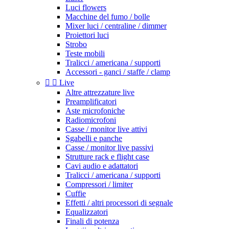
Luci flowers
Macchine del fumo / bolle
Mixer luci / centraline / dimmer
Proiettori luci
Strobo
Teste mobili
Tralicci / americana / supporti
Accessori - ganci / staffe / clamp


Live
Altre attrezzature live
Preamplificatori
Aste microfoniche
Radiomicrofoni
Casse / monitor live attivi
Sgabelli e panche
Casse / monitor live passivi
Strutture rack e flight case
Cavi audio e adattatori
Tralicci / americana / supporti
Compressori / limiter
Cuffie
Effetti / altri processori di segnale
Equalizzatori
Finali di potenza