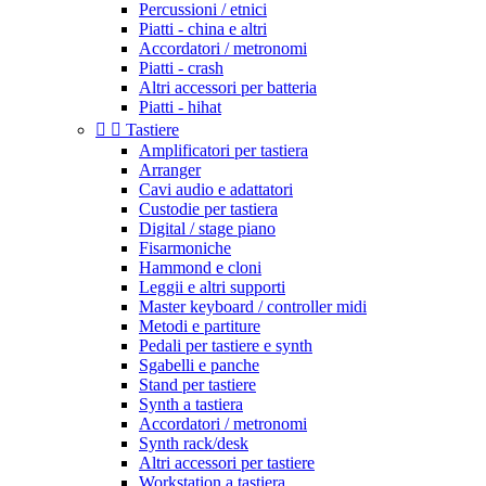
Percussioni / etnici
Piatti - china e altri
Accordatori / metronomi
Piatti - crash
Altri accessori per batteria
Piatti - hihat


Tastiere
Amplificatori per tastiera
Arranger
Cavi audio e adattatori
Custodie per tastiera
Digital / stage piano
Fisarmoniche
Hammond e cloni
Leggii e altri supporti
Master keyboard / controller midi
Metodi e partiture
Pedali per tastiere e synth
Sgabelli e panche
Stand per tastiere
Synth a tastiera
Accordatori / metronomi
Synth rack/desk
Altri accessori per tastiere
Workstation a tastiera