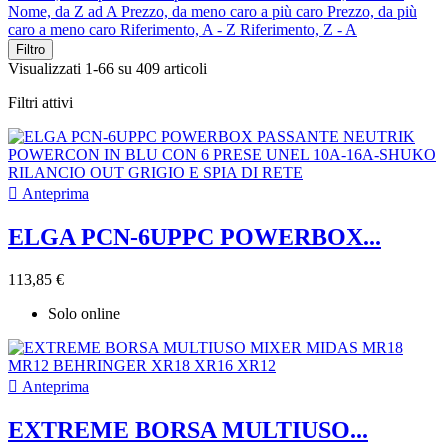
Nome, da Z ad A
Prezzo, da meno caro a più caro
Prezzo, da più
caro a meno caro
Riferimento, A - Z
Riferimento, Z - A
Filtro
Visualizzati 1-66 su 409 articoli
Filtri attivi

Anteprima
ELGA PCN-6UPPC POWERBOX...
113,85 €
Solo online

Anteprima
EXTREME BORSA MULTIUSO...