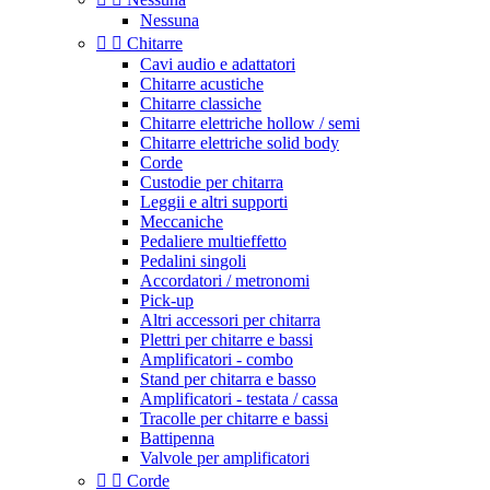
Nessuna


Chitarre
Cavi audio e adattatori
Chitarre acustiche
Chitarre classiche
Chitarre elettriche hollow / semi
Chitarre elettriche solid body
Corde
Custodie per chitarra
Leggii e altri supporti
Meccaniche
Pedaliere multieffetto
Pedalini singoli
Accordatori / metronomi
Pick-up
Altri accessori per chitarra
Plettri per chitarre e bassi
Amplificatori - combo
Stand per chitarra e basso
Amplificatori - testata / cassa
Tracolle per chitarre e bassi
Battipenna
Valvole per amplificatori


Corde