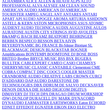
ALHAMBRA
ALICE
ALLEN & HEATH
ALPS
ALTO
PROFESSIONAL
ALVA
ALYSEE
AM CLEAN SOUND
AMERICAN AUDIO
AMERICAN DJ
AMERICAN
TOURISTER
AMPEG
ANGEL
ANT
ANTARES
ANTARI
APART
API AUDIO
APOGEE
AROMA
ARTURIA
ASHDOWN
ASTELL & KERN
ASTON MICROPHONES
ASUS
ATOMIC
AUDIENT
AUDIO TECHNICA
AUDIX
AUGUSTINE
AULOS
AURATONE
AUSTIN CITY STRINGS
AVID
AVOLITES
B&AMP;G
BACH
BEAMZ
BEATPORT
BEHRINGER
BERBEN
BESPECO
BESSON
BETA AIVIN
BEYERDYNAMIC
BG FRANCE
Bi-Silque
Biomag SL
BLACKMAGIC DESIGN
BLACKSTAR
BOGNER
Amplifications
BONTEMPI
BOOMTONE DJ
BOSE
BOSS
BRITEQ
Brother
BRYCE MUSIC
BSS
BSX
BUGERA
BULLTEK
CABLEXPERT
CAMEO
CASIO
CHAMSYS
CHERRYMUSIC
CLASSIC CANTABILE
Clementoni
CME
COBRA
COMPACT DISC
COOC5
COOLER MASTER
CRANBORNE AUDIO
CREATIVE LABS
CROWN
CURCI
D'ADDARIO
DAP AUDIO
DARESTONE
DB
TECHNOLOGIES
DBX
DDRUM
DE SALVO
DECKSAVER
DENON
DEXXA
DIE HARD
DIGICOM
DIGITUS
DIMAVERY
DJ TECH
DPA
DRAGAO
DRUM WORKSHOP
(DW)
DUNLOP
DURACELL
DV MARK
DYNACORD
DYNAUDIO
EARMASTER
EARTHWORKS
Eaton
ECHORD
EDNET
EFFEDOT
EGNATER
EIKON
EKO
ELECTRO