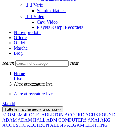


Varie
Scuole didattica


Video
Cavi Video
Players &amp; Recorders
Nuovi prodotti
Offerte
Outlet
Marche
Blog
search
clear
Home
Live
Altre attrezzature live
Altre attrezzature live
Marchi
Tutte le marche
arrow_drop_down
3COM
3M
4LOGIC
ABLETON
ACCORD
ACUS SOUND
ADAM
ADAM HALL
ADM COMPUTERS
AKAI
AKG
ACOUSTIC
ALCTRON
ALESIS
ALGAM LIGHTING