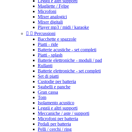
Leggii e altri supporti
Magliette / Felpe
Microfoni
Mixer analogici
Mixer digitali
Player mp3 / midi / karaoke


Percussioni
Bacchette e spazzole
Piatti - ride
Batterie acustiche - set completi
Piatti - splash
Batterie elettroniche - moduli / pad
Rullanti
Batterie elettroniche - set completi
Set di piatti
Custodie per batteria
Sgabelli e panche
Gran cassa
Tom
Isolamento acustico
Leggii e altri supporti
Meccaniche / aste / supporti
Microfoni per batteria
Pedali per batteria
Pelli / cerchi / ring