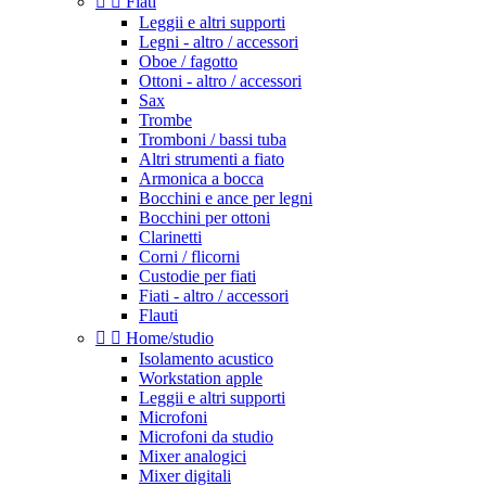


Fiati
Leggii e altri supporti
Legni - altro / accessori
Oboe / fagotto
Ottoni - altro / accessori
Sax
Trombe
Tromboni / bassi tuba
Altri strumenti a fiato
Armonica a bocca
Bocchini e ance per legni
Bocchini per ottoni
Clarinetti
Corni / flicorni
Custodie per fiati
Fiati - altro / accessori
Flauti


Home/studio
Isolamento acustico
Workstation apple
Leggii e altri supporti
Microfoni
Microfoni da studio
Mixer analogici
Mixer digitali