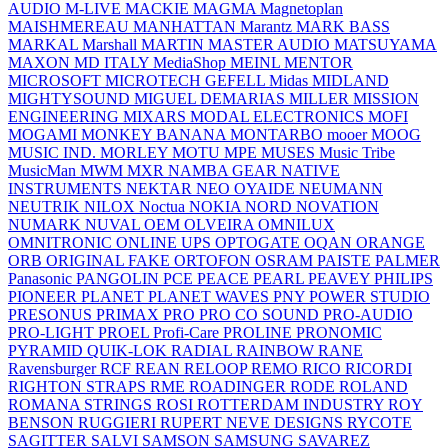
AUDIO
M-LIVE
MACKIE
MAGMA
Magnetoplan
MAISHMEREAU
MANHATTAN
Marantz
MARK BASS
MARKAL
Marshall
MARTIN
MASTER AUDIO
MATSUYAMA
MAXON
MD ITALY
MediaShop
MEINL
MENTOR
MICROSOFT
MICROTECH GEFELL
Midas
MIDLAND
MIGHTYSOUND
MIGUEL DEMARIAS
MILLER
MISSION
ENGINEERING
MIXARS
MODAL ELECTRONICS
MOFI
MOGAMI
MONKEY BANANA
MONTARBO
mooer
MOOG
MUSIC IND.
MORLEY
MOTU
MPE
MUSES
Music Tribe
MusicMan
MWM
MXR
NAMBA GEAR
NATIVE
INSTRUMENTS
NEKTAR
NEO OYAIDE
NEUMANN
NEUTRIK
NILOX
Noctua
NOKIA
NORD
NOVATION
NUMARK
NUVAL
OEM
OLVEIRA
OMNILUX
OMNITRONIC
ONLINE UPS
OPTOGATE
OQAN
ORANGE
ORB
ORIGINAL FAKE
ORTOFON
OSRAM
PAISTE
PALMER
Panasonic
PANGOLIN
PCE
PEACE
PEARL
PEAVEY
PHILIPS
PIONEER
PLANET
PLANET WAVES
PNY
POWER STUDIO
PRESONUS
PRIMAX
PRO
PRO CO SOUND
PRO-AUDIO
PRO-LIGHT
PROEL
Profi-Care
PROLINE
PRONOMIC
PYRAMID
QUIK-LOK
RADIAL
RAINBOW
RANE
Ravensburger
RCF
REAN
RELOOP
REMO
RICO
RICORDI
RIGHTON STRAPS
RME
ROADINGER
RODE
ROLAND
ROMANA STRINGS
ROSI
ROTTERDAM INDUSTRY
ROY
BENSON
RUGGIERI
RUPERT NEVE DESIGNS
RYCOTE
SAGITTER
SALVI
SAMSON
SAMSUNG
SAVAREZ