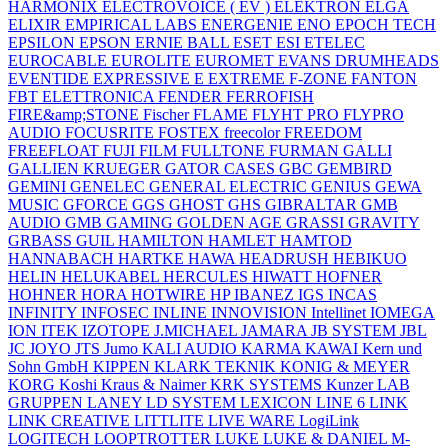
HARMONIX
ELECTROVOICE ( EV )
ELEKTRON
ELGA
ELIXIR
EMPIRICAL LABS
ENERGENIE
ENO
EPOCH TECH
EPSILON
EPSON
ERNIE BALL
ESET
ESI
ETELEC
EUROCABLE
EUROLITE
EUROMET
EVANS DRUMHEADS
EVENTIDE
EXPRESSIVE E
EXTREME
F-ZONE
FANTON
FBT ELETTRONICA
FENDER
FERROFISH
FIRE&amp;STONE
Fischer
FLAME
FLYHT PRO
FLYPRO
AUDIO
FOCUSRITE
FOSTEX
freecolor
FREEDOM
FREEFLOAT
FUJI FILM
FULLTONE
FURMAN
GALLI
GALLIEN KRUEGER
GATOR CASES
GBC
GEMBIRD
GEMINI
GENELEC
GENERAL ELECTRIC
GENIUS
GEWA
MUSIC
GFORCE
GGS
GHOST
GHS
GIBRALTAR
GMB
AUDIO
GMB GAMING
GOLDEN AGE
GRASSI
GRAVITY
GRBASS
GUIL
HAMILTON
HAMLET
HAMTOD
HANNABACH
HARTKE
HAWA
HEADRUSH
HEBIKUO
HELIN
HELUKABEL
HERCULES
HIWATT
HOFNER
HOHNER
HORA
HOTWIRE
HP
IBANEZ
IGS
INCAS
INFINITY
INFOSEC
INLINE
INNOVISION
Intellinet
IOMEGA
ION
ITEK
IZOTOPE
J.MICHAEL
JAMARA
JB SYSTEM
JBL
JC
JOYO
JTS
Jumo
KALI AUDIO
KARMA
KAWAI
Kern und
Sohn GmbH
KIPPEN
KLARK TEKNIK
KONIG & MEYER
KORG
Koshi
Kraus & Naimer
KRK SYSTEMS
Kunzer
LAB
GRUPPEN
LANEY
LD SYSTEM
LEXICON
LINE 6
LINK
LINK CREATIVE
LITTLITE
LIVE WARE
LogiLink
LOGITECH
LOOPTROTTER
LUKE
LUKE & DANIEL
M-