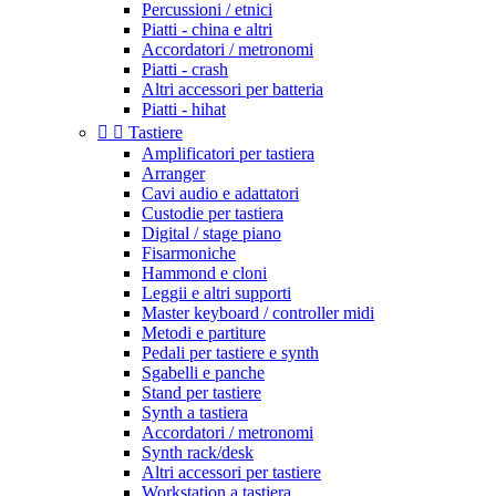
Percussioni / etnici
Piatti - china e altri
Accordatori / metronomi
Piatti - crash
Altri accessori per batteria
Piatti - hihat


Tastiere
Amplificatori per tastiera
Arranger
Cavi audio e adattatori
Custodie per tastiera
Digital / stage piano
Fisarmoniche
Hammond e cloni
Leggii e altri supporti
Master keyboard / controller midi
Metodi e partiture
Pedali per tastiere e synth
Sgabelli e panche
Stand per tastiere
Synth a tastiera
Accordatori / metronomi
Synth rack/desk
Altri accessori per tastiere
Workstation a tastiera