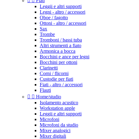


Fiati
Leggii e altri supporti
Legni - altro / accessori
Oboe / fagotto
Ottoni - altro / accessori
Sax
Trombe
Tromboni / bassi tuba
Altri strumenti a fiato
Armonica a bocca
Bocchini e ance per legni
Bocchini per ottoni
Clarinetti
Corni / flicorni
Custodie per fiati
Fiati - altro / accessori
Flauti


Home/studio
Isolamento acustico
Workstation apple
Leggii e altri supporti
Microfoni
Microfoni da studio
Mixer analogici
Mixer digitali