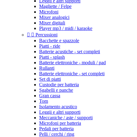
Leggii e altri supporti
Magliette / Felpe
Microfoni
Mixer analogici
Mixer digitali
Player mp3 / midi / karaoke


Percussioni
Bacchette e spazzole
Piatti - ride
Batterie acustiche - set completi
Piatti - splash
Batterie elettroniche - moduli / pad
Rullanti
Batterie elettroniche - set completi
Set di piatti
Custodie per batteria
Sgabelli e panche
Gran cassa
Tom
Isolamento acustico
Leggii e altri supporti
Meccaniche / aste / supporti
Microfoni per batteria
Pedali per batteria
Pelli / cerchi / ring