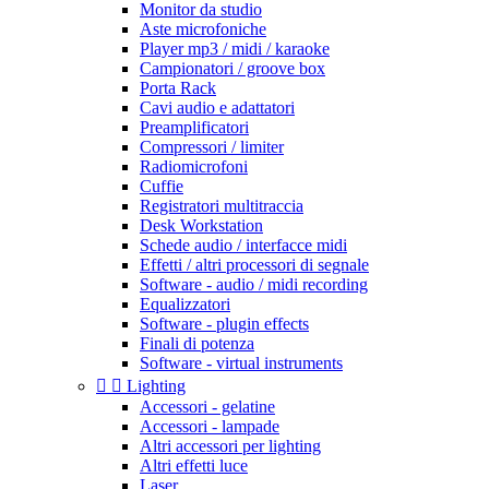
Monitor da studio
Aste microfoniche
Player mp3 / midi / karaoke
Campionatori / groove box
Porta Rack
Cavi audio e adattatori
Preamplificatori
Compressori / limiter
Radiomicrofoni
Cuffie
Registratori multitraccia
Desk Workstation
Schede audio / interfacce midi
Effetti / altri processori di segnale
Software - audio / midi recording
Equalizzatori
Software - plugin effects
Finali di potenza
Software - virtual instruments


Lighting
Accessori - gelatine
Accessori - lampade
Altri accessori per lighting
Altri effetti luce
Laser