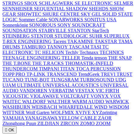
STRINGS
SBOX
SCHLAGWERK
SE ELECTRONIC
SELMER
SENNHEISER
SEQUENTIAL
SHADOW
SHEHDS
SHOW
GEAR
SHOWTEC
SHURE CENTRE
SKY GEL
SOLID STATE
LOGIC
Sommer Cable
SONARWORKS
SONITUS USA
Sonnenkönig
SONOROUS
SONY
SOUNDCRAFT
SOUNDSATION
STAIRVILLE
STANTON
StarTech
STEINBERG
STENTOR
STUDIOLOGIC
SUHR
SUPERLUX
T-REX ENGINEERING
Tacens
TAKAMINE
TAKSTAR
TAMA
DRUMS
TAMBURO
TANNOY
TASCAM
TASI
TC
ELECTRONIC
TC HELICON
Techly
Technaxx
TECHNICS
TEENAGE ENGINEERING
TELLER
Tenda
tenson
THE SNAP
THE T.BONE
THE T.RACKS
THOMASTIK-INFELD
THUNDERCOM
TIMPANI
TITAN
TOCA PERCUSSION
TOPP PRO
TP-LINK
TRANSCEND
TrendGeek
TREVI
TRUST
TUCANO
TUNE-BOT
TUNGSRAM
TURBOSOUND
UDG
UJAM
ULTIMATE
UNIVERSAL ACOUSTICS
UNIVERSAL
AUDIO
VANDOREN
VERBATIM
VESTAX
VIC FIRTH
VICOUSTIC
VIOLAWAVE
VOLTCRAFT
VONYX
VOX
WAITEC
WALDORF
WALTHER
WARM AUDIO
WARWICK
WASHBURN
WEISBACH
WHARFEDALE
WIND
WISDOM
WITTNER
Wolf Garten
WOLFMIX
XVIVE
XYZprinting
YAMAHA
YANAGISAWA
YELLOW CABLE
ZAOR
Zhonghong Puun
ZILDJIAN
ZIRCON
ZOMO
ZOOM

OK