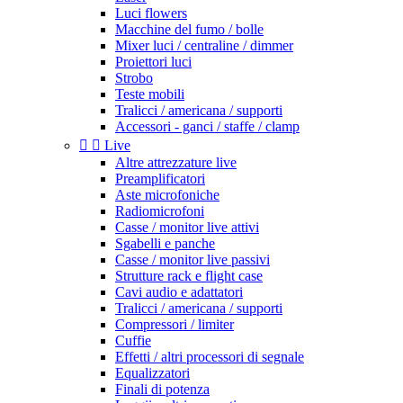
Luci flowers
Macchine del fumo / bolle
Mixer luci / centraline / dimmer
Proiettori luci
Strobo
Teste mobili
Tralicci / americana / supporti
Accessori - ganci / staffe / clamp


Live
Altre attrezzature live
Preamplificatori
Aste microfoniche
Radiomicrofoni
Casse / monitor live attivi
Sgabelli e panche
Casse / monitor live passivi
Strutture rack e flight case
Cavi audio e adattatori
Tralicci / americana / supporti
Compressori / limiter
Cuffie
Effetti / altri processori di segnale
Equalizzatori
Finali di potenza