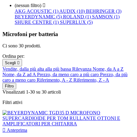
(nessun filtro)

AKG ACOUSTIC (1)
AUDIX (10)
BEHRINGER (3)
BEYERDYNAMIC (5)
ROLAND (1)
SAMSON (1)
SHURE CENTRE (1)
SUPERLUX (5)
Microfoni per batteria
Ci sono 30 prodotti.
Ordina per:
Scegli

Vendite, dalla più alta alla più bassa
Rilevanza
Nome, da A a Z
Nome, da Z ad A
Prezzo, da meno caro a più caro
Prezzo, da più
caro a meno caro
Riferimento, A - Z
Riferimento, Z - A
Filtro
Visualizzati 1-30 su 30 articoli
Filtri attivi

Anteprima