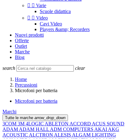


Varie
Scuole didattica


Video
Cavi Video
Players &amp; Recorders
Nuovi prodotti
Offerte
Outlet
Marche
Blog
search
clear
Home
Percussioni
Microfoni per batteria
Microfoni per batteria
Marchi
Tutte le marche
arrow_drop_down
3COM
3M
4LOGIC
ABLETON
ACCORD
ACUS SOUND
ADAM
ADAM HALL
ADM COMPUTERS
AKAI
AKG
ACOUSTIC
ALCTRON
ALESIS
ALGAM LIGHTING