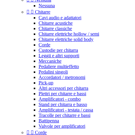
Nessuna


Chitarre
Cavi audio e adattatori
Chitarre acustiche
Chitarre classiche
Chitarre elettriche hollow / semi
Chitarre elettriche solid body
Corde
Custodie per chitarra
Leggii e altri supporti
Meccaniche
Pedaliere multieffetto
Pedalini singoli
Accordatori / metronomi
Pick-up
Altri accessori per chitarra
Plettri per chitarre e bassi
Amplificatori - combo
Stand per chitarra e basso
Amplificatori - testata / cassa
Tracolle per chitarre e bassi
Battipenna
Valvole per amplificatori


Corde