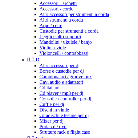
Accessori - archetti
Accessori - corde
Altri accessori per strumenti a corda
Altri strumenti a corda
Arpe / cetre
Custodie per strumenti a corda
Leggii e altri supporti
Mandolini / ukulele / banjo
Violini / viole
Violoncelli / contrabbassi


Dj
Altri accessori per dj
Borse e custodie per dj
Campionatori / groove box
Cavi audio e adattatori
Cd italiani
Cd player / mp3 per dj
Consolle / controller per dj
Cuffie per dj
Dischi in vinile
Giradischi e testine per dj
Mixer per dj
Porta cd / dvd
Strutture rack e flight case