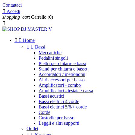
Contattaci

Accedi
shopping_cart
Carrello
(0)



Home


Bassi
Meccaniche
Pedalini singoli
Plettri per chitarre e bassi
Stand per chitarra e basso
Accordatori / metronomi
Altri accessori per basso
Amplificatori - combo
Amplificatori - testata / cassa
Bassi acustici
Bassi elettrici 4 corde
Bassi elettrici 5/6/+ corde
Corde
Custodie per basso
Leggii e altri supporti
Outlet


Nessuna