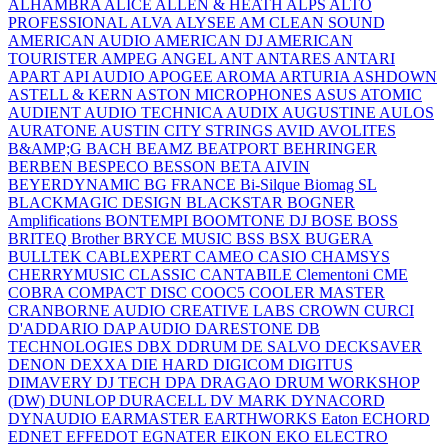
ALHAMBRA
ALICE
ALLEN & HEATH
ALPS
ALTO
PROFESSIONAL
ALVA
ALYSEE
AM CLEAN SOUND
AMERICAN AUDIO
AMERICAN DJ
AMERICAN
TOURISTER
AMPEG
ANGEL
ANT
ANTARES
ANTARI
APART
API AUDIO
APOGEE
AROMA
ARTURIA
ASHDOWN
ASTELL & KERN
ASTON MICROPHONES
ASUS
ATOMIC
AUDIENT
AUDIO TECHNICA
AUDIX
AUGUSTINE
AULOS
AURATONE
AUSTIN CITY STRINGS
AVID
AVOLITES
B&AMP;G
BACH
BEAMZ
BEATPORT
BEHRINGER
BERBEN
BESPECO
BESSON
BETA AIVIN
BEYERDYNAMIC
BG FRANCE
Bi-Silque
Biomag SL
BLACKMAGIC DESIGN
BLACKSTAR
BOGNER
Amplifications
BONTEMPI
BOOMTONE DJ
BOSE
BOSS
BRITEQ
Brother
BRYCE MUSIC
BSS
BSX
BUGERA
BULLTEK
CABLEXPERT
CAMEO
CASIO
CHAMSYS
CHERRYMUSIC
CLASSIC CANTABILE
Clementoni
CME
COBRA
COMPACT DISC
COOC5
COOLER MASTER
CRANBORNE AUDIO
CREATIVE LABS
CROWN
CURCI
D'ADDARIO
DAP AUDIO
DARESTONE
DB
TECHNOLOGIES
DBX
DDRUM
DE SALVO
DECKSAVER
DENON
DEXXA
DIE HARD
DIGICOM
DIGITUS
DIMAVERY
DJ TECH
DPA
DRAGAO
DRUM WORKSHOP
(DW)
DUNLOP
DURACELL
DV MARK
DYNACORD
DYNAUDIO
EARMASTER
EARTHWORKS
Eaton
ECHORD
EDNET
EFFEDOT
EGNATER
EIKON
EKO
ELECTRO