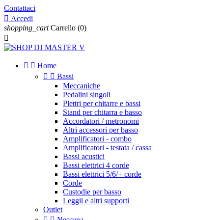
Contattaci

Accedi
shopping_cart
Carrello
(0)



Home


Bassi
Meccaniche
Pedalini singoli
Plettri per chitarre e bassi
Stand per chitarra e basso
Accordatori / metronomi
Altri accessori per basso
Amplificatori - combo
Amplificatori - testata / cassa
Bassi acustici
Bassi elettrici 4 corde
Bassi elettrici 5/6/+ corde
Corde
Custodie per basso
Leggii e altri supporti
Outlet


Nessuna