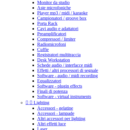
Monitor da studio
Aste microfoniche
Player mp3 / midi / karaoke
Campionatori / groove box
Porta Rack
Cavi audio e adattatori
Preamplificatori
Compressori / limiter
Radiomicrofoni
Cuffie
Registratori multitraccia
Desk Workstation
Schede audio / interfacce midi
Effetti / altri processori di segnale
Software - audio / midi recording
Equalizzatori
Software - plugin effects
Finali di potenza
Software - virtual instruments


Lighting
Accessori - gelatine
Accessori - lampade
Altri accessori per lighting
Altri effetti luce
Laser