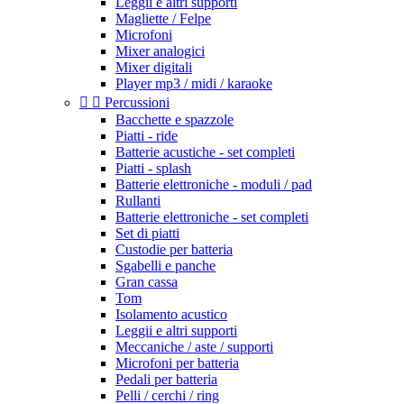
Leggii e altri supporti
Magliette / Felpe
Microfoni
Mixer analogici
Mixer digitali
Player mp3 / midi / karaoke


Percussioni
Bacchette e spazzole
Piatti - ride
Batterie acustiche - set completi
Piatti - splash
Batterie elettroniche - moduli / pad
Rullanti
Batterie elettroniche - set completi
Set di piatti
Custodie per batteria
Sgabelli e panche
Gran cassa
Tom
Isolamento acustico
Leggii e altri supporti
Meccaniche / aste / supporti
Microfoni per batteria
Pedali per batteria
Pelli / cerchi / ring