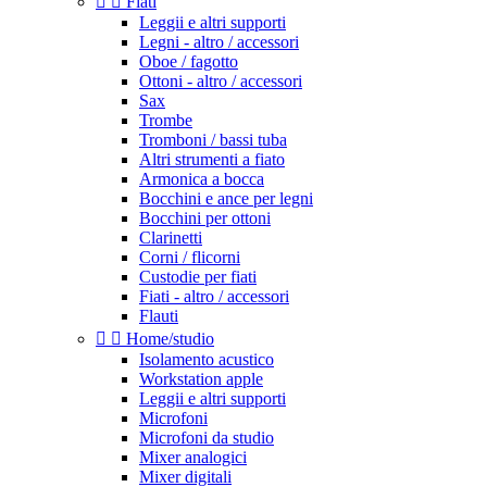


Fiati
Leggii e altri supporti
Legni - altro / accessori
Oboe / fagotto
Ottoni - altro / accessori
Sax
Trombe
Tromboni / bassi tuba
Altri strumenti a fiato
Armonica a bocca
Bocchini e ance per legni
Bocchini per ottoni
Clarinetti
Corni / flicorni
Custodie per fiati
Fiati - altro / accessori
Flauti


Home/studio
Isolamento acustico
Workstation apple
Leggii e altri supporti
Microfoni
Microfoni da studio
Mixer analogici
Mixer digitali