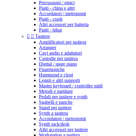
Percussioni / etnici
Piatti - china e altri
Accordatori / metronomi
Piatti - crash
Altri accessori per batteria
Piatti - hihat


Tastiere
Amplificatori per tastiera
Arranger
Cavi audio e adattatori
Custodie per tastiera
Digital / stage piano
Fisarmoniche
Hammond e cloni
Leggii e altri supporti
Master keyboard / controller midi
Metodi e partiture
Pedali per tastiere e synth
Sgabelli e panche
Stand per tastiere
Synth a tastiera
Accordatori / metronomi
Synth rack/desk
Altri accessori per tastiere
Workstation a tastiera