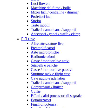
Luci flowers
Macchine del fumo / bolle
Mixer luci / centraline / dimmer
Proiettori luci
Strobo
Teste mobili
Tralicci / americana / supporti
Accessori - ganci / staffe / clamp


Live
Altre attrezzature live
Preamplificatori
Aste microfoniche
Radiomicrofoni
Casse / monitor live attivi
Sgabelli e panche
Casse / monitor live passivi
Strutture rack e flight case
Cavi audio e adattatori
Tralicci / americana / supporti
Compressori / limiter
Cuffie
Effetti / altri processori di segnale
Equalizzatori
Finali di potenza