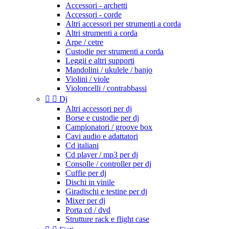
Accessori - archetti
Accessori - corde
Altri accessori per strumenti a corda
Altri strumenti a corda
Arpe / cetre
Custodie per strumenti a corda
Leggii e altri supporti
Mandolini / ukulele / banjo
Violini / viole
Violoncelli / contrabbassi


Dj
Altri accessori per dj
Borse e custodie per dj
Campionatori / groove box
Cavi audio e adattatori
Cd italiani
Cd player / mp3 per dj
Consolle / controller per dj
Cuffie per dj
Dischi in vinile
Giradischi e testine per dj
Mixer per dj
Porta cd / dvd
Strutture rack e flight case