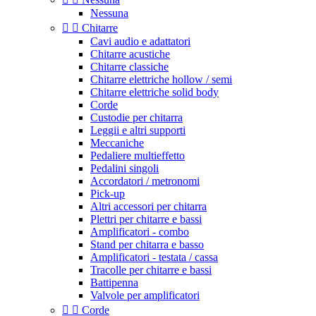
Nessuna


Chitarre
Cavi audio e adattatori
Chitarre acustiche
Chitarre classiche
Chitarre elettriche hollow / semi
Chitarre elettriche solid body
Corde
Custodie per chitarra
Leggii e altri supporti
Meccaniche
Pedaliere multieffetto
Pedalini singoli
Accordatori / metronomi
Pick-up
Altri accessori per chitarra
Plettri per chitarre e bassi
Amplificatori - combo
Stand per chitarra e basso
Amplificatori - testata / cassa
Tracolle per chitarre e bassi
Battipenna
Valvole per amplificatori


Corde