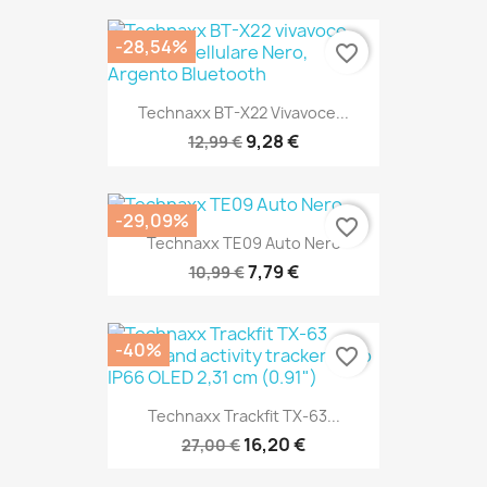
-28,54%
favorite_border
SOLO ONLINE
Technaxx BT-X22 Vivavoce...
9,28 €
12,99 €
-29,09%
favorite_border
Technaxx TE09 Auto Nero
SOLO ONLINE
7,79 €
10,99 €
-40%
favorite_border
Technaxx Trackfit TX-63...
SOLO ONLINE
16,20 €
27,00 €