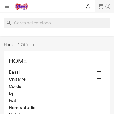
shopping_cart


(0)
search
Home
Offerte
HOME

Bassi

Chitarre

Corde

Dj

Fiati

Home/studio