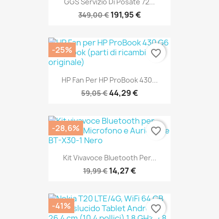
GGS Servizio Di Posate 72...
191,95 €
349,00 €
-25%
favorite_border
SOLO ONLINE
HP Fan Per HP ProBook 430...
44,29 €
59,05 €
-28,6%
favorite_border
SOLO ONLINE
Kit Vivavoce Bluetooth Per...
14,27 €
19,99 €
-41%
favorite_border