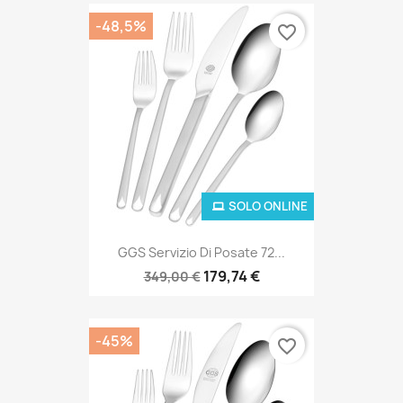
-48,5%
favorite_border
SOLO ONLINE
GGS Servizio Di Posate 72...
179,74 €
349,00 €
-45%
favorite_border