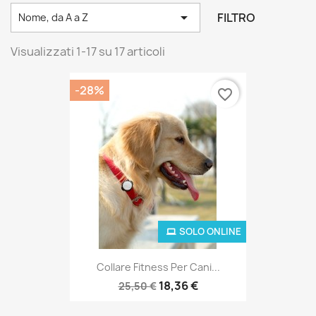

FILTRO
Nome, da A a Z
Visualizzati 1-17 su 17 articoli
-28%
favorite_border
SOLO ONLINE
Collare Fitness Per Cani...
18,36 €
25,50 €