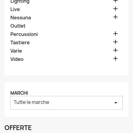

Lighting

Live

Nessuna
Outlet

Percussioni

Tastiere

Varie

Video
MARCHI
Tutte le marche
arrow_drop_down
OFFERTE