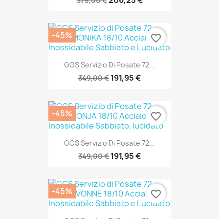
206,25 €
375,00 €
-45%
favorite_border
SOLO ONLINE
GGS Servizio Di Posate 72...
191,95 €
349,00 €
-45%
favorite_border
SOLO ONLINE
GGS Servizio Di Posate 72...
191,95 €
349,00 €
-45%
favorite_border
SOLO ONLINE