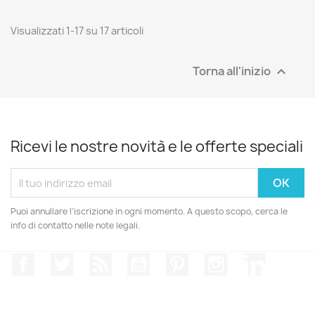
Visualizzati 1-17 su 17 articoli
SOLO ONLINE
Torna all'inizio

Ricevi le nostre novità e le offerte speciali
Puoi annullare l'iscrizione in ogni momento. A questo scopo, cerca le
info di contatto nelle note legali.
Facebook
Twitter
Rss
YouTube
Pinterest
Instagram
LinkedIn