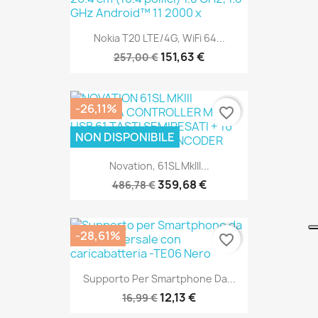
SOLO ONLINE
Nokia T20 LTE/4G, WiFi 64...
151,63 €
257,00 €
-26,11%
favorite_border
SOLO ONLINE
NON DISPONIBILE
Novation, 61SL MkIII...
359,68 €
486,78 €
-28,61%
favorite_border
SOLO ONLINE
Supporto Per Smartphone Da...
12,13 €
16,99 €